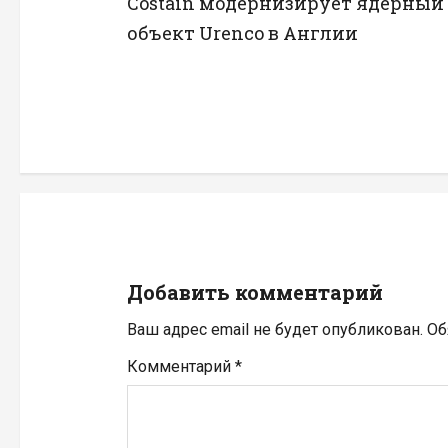
Costain модернизирует ядерный
а
объект Urenco в Англии
в
и
г
а
ц
и
Добавить комментарий
я
Ваш адрес email не будет опубликован.
Об
п
Комментарий
*
о
з