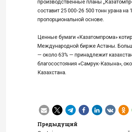
производственные планы „Казатомпром
составит 25 000-26 500 тонн урана на 
пропорциональной основе.
Ценные бумаги «Казатомпрома» коти
Международной бирже Астаны. Больша
— около 63% — принадлежит казахста
благосостояния «Самрук-Казына», ок
Казахстана.
Н
Предыдущий