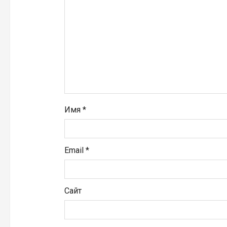
а
п
и
с
я
Имя
*
м
Email
*
Сайт