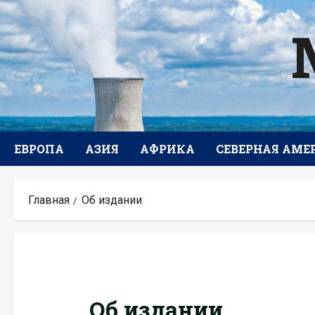
Перейти
к
содержимому
ЕВРОПА
АЗИЯ
АФРИКА
СЕВЕРНАЯ АМЕ
Главная
Об издании
Об издании