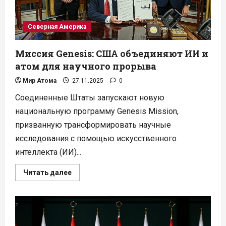
Северная Америка
Миссия Genesis: США объединяют ИИ и
атом для научного прорыва
Мир Атома
27.11.2025
0
Соединенные Штаты запускают новую
национальную программу Genesis Mission,
призванную трансформировать научные
исследования с помощью искусственного
интеллекта (ИИ)...
Прочитать
Читать далее
больше
о
Миссия
Genesis:
США
объединяют
ИИ