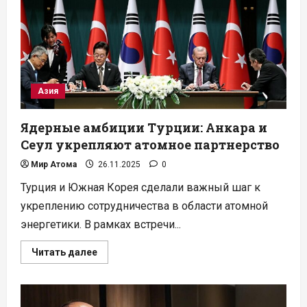
и
атом
для
научного
прорыва
Азия
Ядерные амбиции Турции: Анкара и
Сеул укрепляют атомное партнерство
Мир Атома
26.11.2025
0
Турция и Южная Корея сделали важный шаг к
укреплению сотрудничества в области атомной
энергетики. В рамках встречи...
Прочитать
Читать далее
больше
о
Ядерные
амбиции
Турции: