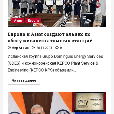
Азия
Европа
Европа и Азия создают альянс по
обслуживанию атомных станций
Мир Атома
28.11.2025
0
Испанская группа Grupo Dominguis Energy Services
(GDES) и южнокорейская KEPCO Plant Service &
Engineering (KEPCO KPS) объявили...
Прочитать
Читать далее
больше
о
Европа
и
Азия
создают
альянс
по
обслуживанию