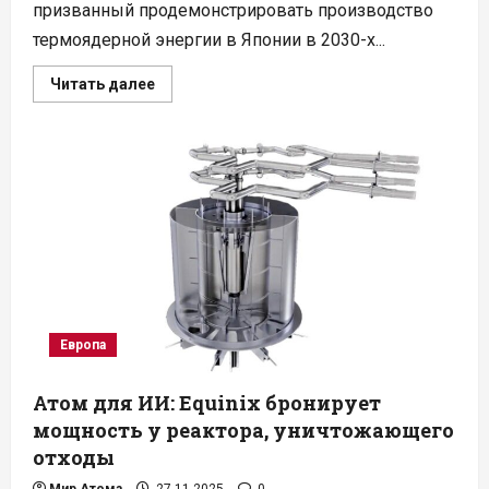
призванный продемонстрировать производство
термоядерной энергии в Японии в 2030-х...
Прочитать
Читать далее
больше
о
Японский
проект
FAST:
важный
шаг
к
термоядерной
энергетике
2030-
х
Европа
Атом для ИИ: Equinix бронирует
мощность у реактора, уничтожающего
отходы
Мир Атома
27.11.2025
0