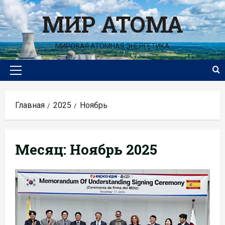
Перейти
МИР АТОМА
к
содержимому
МИРОВАЯ АТОМНАЯ ЭНЕРГЕТИКА
Основное
меню
Главная
2025
Ноябрь
Месяц:
Ноябрь 2025