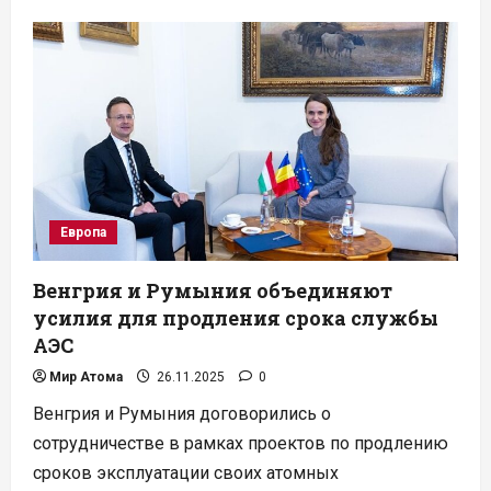
о
АБР
открывает
новую
главу
для
мирного
атома
в
Азии
Европа
Венгрия и Румыния объединяют
усилия для продления срока службы
АЭС
Мир Атома
26.11.2025
0
Венгрия и Румыния договорились о
сотрудничестве в рамках проектов по продлению
сроков эксплуатации своих атомных