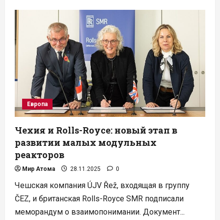
Возрождение
атома
на
Тайване:
две
АЭС
готовят
к
перезапуску
Европа
Чехия и Rolls-Royce: новый этап в
развитии малых модульных
реакторов
Мир Атома
28.11.2025
0
Чешская компания ÚJV Řež, входящая в группу
ČEZ, и британская Rolls-Royce SMR подписали
меморандум о взаимопонимании. Документ...