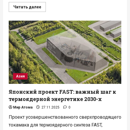
Прочитать
Читать далее
больше
о
Чехия
и
Rolls-
Royce:
новый
этап
в
развитии
малых
модульных
реакторов
Азия
Японский проект FAST: важный шаг к
термоядерной энергетике 2030-х
Мир Атома
27.11.2025
0
Проект усовершенствованного сверхпроводящего
токамака для термоядерного синтеза FAST,