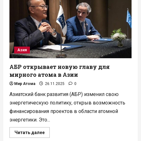
Анкара
и
Сеул
укрепляют
атомное
партнерство
Азия
АБР открывает новую главу для
мирного атома в Азии
Мир Атома
26.11.2025
0
Азиатский банк развития (АБР) изменил свою
энергетическую политику, открыв возможность
финансирования проектов в области атомной
энергетики. Это...
Прочитать
Читать далее
больше