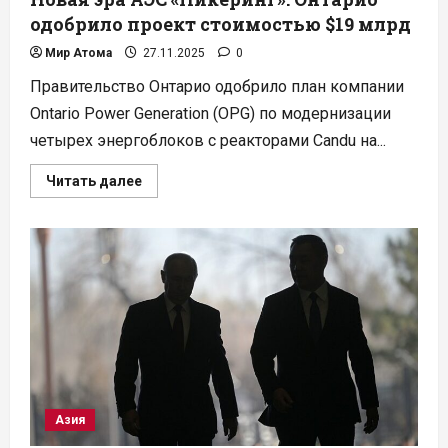
одобрило проект стоимостью $19 млрд
Мир Атома
27.11.2025
0
Правительство Онтарио одобрило план компании
Ontario Power Generation (OPG) по модернизации
четырех энергоблоков с реакторами Candu на...
Прочитать
Читать далее
больше
о
Новая
эра
АЭС
«Пикеринг»:
Онтарио
одобрило
проект
стоимостью
$19
млрд
Азия