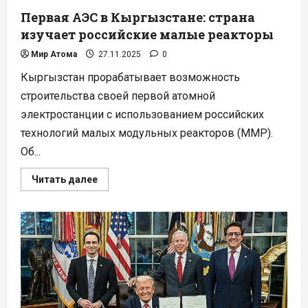
Первая АЭС в Кыргызстане: страна
изучает российские малые реакторы
Мир Атома
27.11.2025
0
Кыргызстан прорабатывает возможность
строительства своей первой атомной
электростанции с использованием российских
технологий малых модульных реакторов (ММР).
Об...
Прочитать
Читать далее
больше
о
Первая
АЭС
в
Кыргызстане:
страна
изучает
российские
малые
реакторы