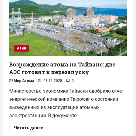
отрасль
для
частного
бизнеса
и
новых
технологий
Азия
Возрождение атома на Тайване: две
АЭС готовят к перезапуску
Мир Атома
28.11.2025
0
Министерство экономики Тайваня одобрило отчет
энергетической компании Taipower о состоянии
выведенных из эксплуатации атомных
электростанций. В документе...
Прочитать
Читать далее
больше
о