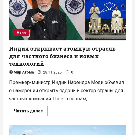
атомных
станций
Азия
Индия открывает атомную отрасль
для частного бизнеса и новых
технологий
Мир Атома
28.11.2025
0
Премьер-министр Индии Нарендра Моди объявил
о намерении открыть ядерный сектор страны для
частных компаний. По его словам,...
Прочитать
Читать далее
больше
о
Индия
открывает
атомную