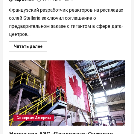
Французский разработчик реакторов на расплавах
солей Stellaria заключил соглашение о
предварительном заказе с гигантом в сфере дата-
центров...
Прочитать
Читать далее
больше
о
Атом
для
ИИ:
Equinix
бронирует
мощность
у
реактора,
уничтожающего
отходы
Северная Америка
Новая эра АЭС «Пикеринг»: Онтарио