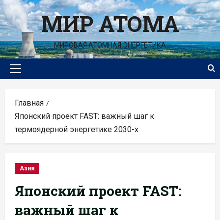
Перейти
МИР АТОМА
к
содержимому
МИРОВАЯ АТОМНАЯ ЭНЕРГЕТИКА
Основное
меню
Главная
Японский проект FAST: важный шаг к
термоядерной энергетике 2030-х
Азия
Японский проект FAST:
важный шаг к