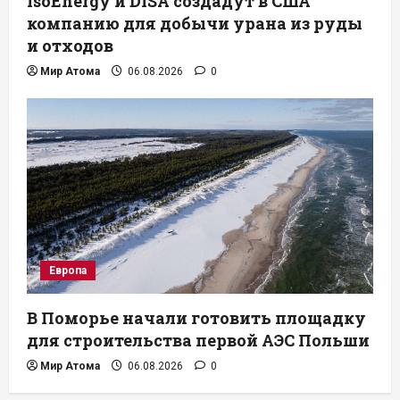
IsoEnergy и DISA создадут в США
компанию для добычи урана из руды
и отходов
Мир Атома
06.08.2026
0
Европа
В Поморье начали готовить площадку
для строительства первой АЭС Польши
Мир Атома
06.08.2026
0