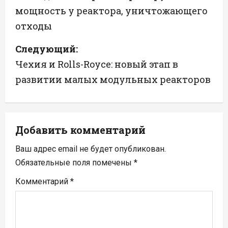
мощность у реактора, уничтожающего
в
отходы
и
Следующий:
г
Чехия и Rolls-Royce: новый этап в
а
развитии малых модульных реакторов
ц
и
Добавить комментарий
я
Ваш адрес email не будет опубликован.
п
Обязательные поля помечены
*
Комментарий
*
о
з