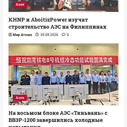
Азия
KHNP и AboitizPower изучат
строительство АЭС на Филиппинах
Мир Атома
05.08.2026
0
Азия
На восьмом блоке АЭС «Тяньвань» с
ВВЭР-1200 завершились холодные
испытания