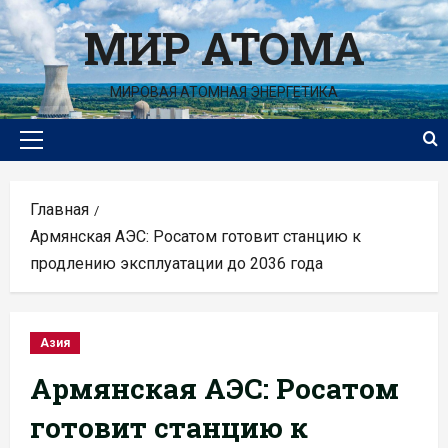
Перейти
МИР АТОМА
к
содержимому
МИРОВАЯ АТОМНАЯ ЭНЕРГЕТИКА
Основное
меню
Главная
Армянская АЭС: Росатом готовит станцию к
продлению эксплуатации до 2036 года
Азия
Армянская АЭС: Росатом
готовит станцию к