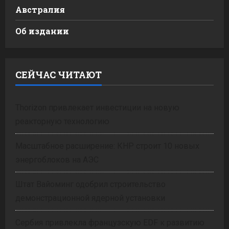
Австралия
Об издании
СЕЙЧАС ЧИТАЮТ
Thorizon привлекает инвестиции на новую
реакторную технологию
Масштабное расширение: КНР строит 10 новых
энергоблоков на АЭС
Штат Вайоминг одобрил строительство
демонстрационной ядерной установки
Сербия привлекла французскую EDF к развитию