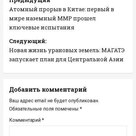
Предыдущий
а
Атомный прорыв в Китае: первый в
мире наземный ММР прошел
в
ключевые испытания
и
Следующий:
г
Новая жизнь урановых земель: МАГАТЭ
а
запускает план для Центральной Азии
ц
и
Добавить комментарий
я
Ваш адрес email не будет опубликован.
п
Обязательные поля помечены
*
Комментарий
*
о