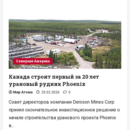
Росатом
форсирует
добычу
урана
и
возрождает
крупнейшее
месторождение
в
РФ
Северная Америка
Канада строит первый за 20 лет
урановый рудник Phoenix
Мир Атома
25.02.2026
0
Совет директоров компании Denison Mines Corp
принял окончательное инвестиционное решение о
начале строительства уранового проекта Phoenix
в...