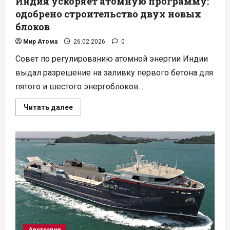
Индия ускоряет атомную программу:
одобрено строительство двух новых
блоков
Мир Атома
26.02.2026
0
Совет по регулированию атомной энергии Индии
выдал разрешение на заливку первого бетона для
пятого и шестого энергоблоков...
Прочитать
Читать далее
больше
о
Индия
ускоряет
атомную
программу:
одобрено
строительство
двух
новых
блоков
Австралия