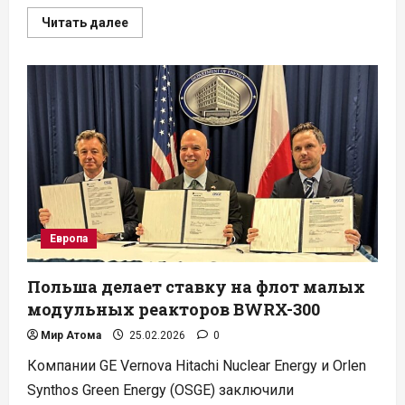
Прочитать
Читать далее
больше
о
Канада
строит
первый
за
20
лет
урановый
рудник
Phoenix
Европа
Польша делает ставку на флот малых
модульных реакторов BWRX-300
Мир Атома
25.02.2026
0
Компании GE Vernova Hitachi Nuclear Energy и Orlen
Synthos Green Energy (OSGE) заключили