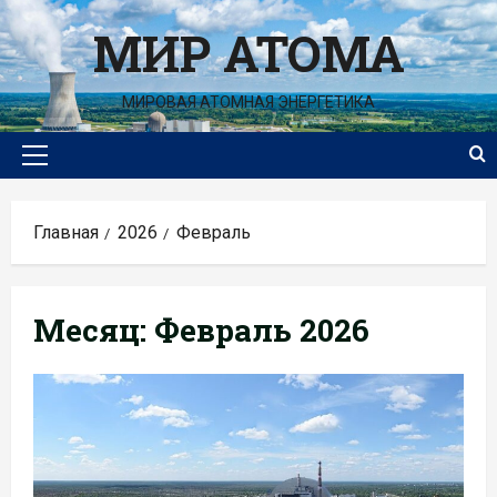
Перейти
МИР АТОМА
к
содержимому
МИРОВАЯ АТОМНАЯ ЭНЕРГЕТИКА
Основное
меню
Главная
2026
Февраль
Месяц:
Февраль 2026