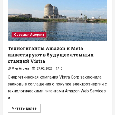
Чернобыльской
зоне
отчуждения
Северная Америка
Техногиганты Amazon и Meta
инвестируют в будущее атомных
станций Vistra
Мир Атома
27.02.2026
0
Энергетическая компания Vistra Corp заключила
знаковые соглашения о покупке электроэнергии с
технологическими гигантами Amazon Web Services
и...
Прочитать
Читать далее
больше