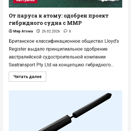
От паруса к атому: одобрен проект
гибридного судна с ММР
Мир Атома
26.02.2026
0
Британское классификационное общество Lloyd’s
Register выдало принципиальное одобрение
австралийской судостроительной компании
Seatransport Pty Ltd на концепцию гибридного...
Прочитать
Читать далее
больше
о
От
паруса
к
атому:
одобрен
проект
гибридного
судна
с
ММР