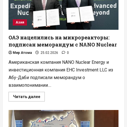
Азия
ОАЭ нацелились на микрореакторы:
подписан меморандум с NANO Nuclear
Мир Атома
25.02.2026
0
Американская компания NANO Nuclear Energy и
инвестиционная компания EHC Investment LLC из
Абу-Даби подписали меморандум о
взаимопонимании....
Прочитать
Читать далее
больше
о
ОАЭ
нацелились
на
микрореакторы:
подписан