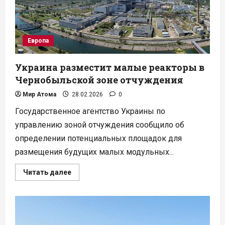
Европа
Украина разместит малые реакторы в
Чернобыльской зоне отчуждения
Мир Атома
28.02.2026
0
Государственное агентство Украины по
управлению зоной отчуждения сообщило об
определении потенциальных площадок для
размещения будущих малых модульных...
Прочитать
Читать далее
больше
о
Украина
разместит
малые
реакторы
в