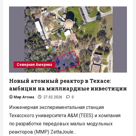
о
Техногиганты
Amazon
и
Meta
инвестируют
в
будущее
атомных
станций
Vistra
Северная Америка
Новый атомный реактор в Техасе:
амбиции на миллиардные инвестиции
Мир Атома
27.02.2026
0
Инженерная экспериментальная станция
Техасского университета A&M (TEES) и компания
по разработке передовых малых модульных
реакторов (ММР) ZettaJoule...