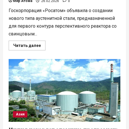
Мир Атома
26.02.2026
0
Госкорпорация «Росатом» объявила о создании
нового типа аустенитной стали, предназначенной
для первого контура перспективного реактора со
свинцовым...
Прочитать
Читать далее
больше
о
Суперсталь
для
реактора
БР-1200:
новый
шаг
проекта
«Прорыв»
Азия