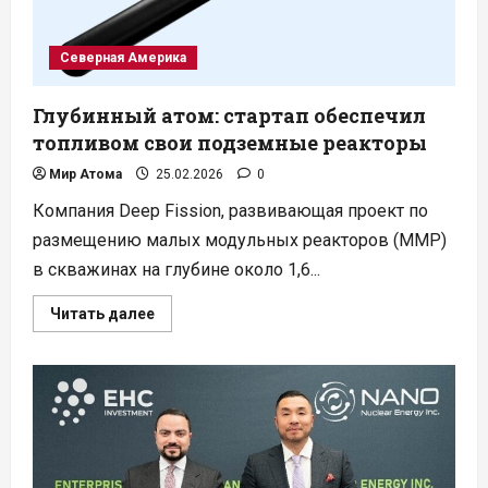
Северная Америка
Глубинный атом: стартап обеспечил
топливом свои подземные реакторы
Мир Атома
25.02.2026
0
Компания Deep Fission, развивающая проект по
размещению малых модульных реакторов (ММР)
в скважинах на глубине около 1,6...
Прочитать
Читать далее
больше
о
Глубинный
атом:
стартап
обеспечил
топливом
свои
подземные
реакторы