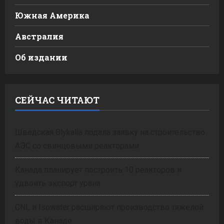
Южная Америка
Австралия
Об издании
СЕЙЧАС ЧИТАЮТ
Шведская Blykalla подала заявку на строительство
АЭС со свинцовыми реакторами
Канада планирует построить 10 реакторов и
удвоить экспорт урана
CNL и Isowater расширяют производство тяжелой
воды в Канаде