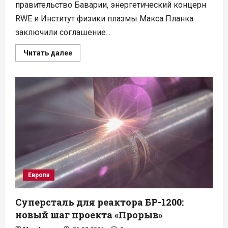
правительство Баварии, энергетический концерн
RWE и Институт физики плазмы Макса Планка
заключили соглашение...
Прочитать
Читать далее
больше
о
Первый
в
мире
коммерческий
стелларатор
построят
на
месте
бывшей
АЭС
Европа
Суперсталь для реактора БР-1200:
новый шаг проекта «Прорыв»