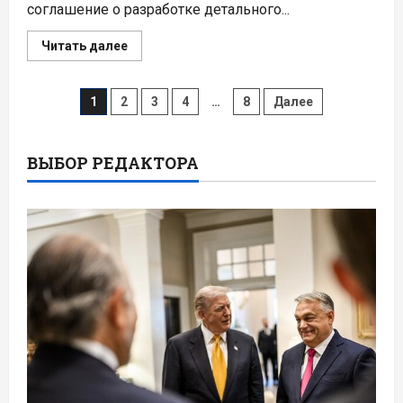
соглашение о разработке детального...
Прочитать
Читать далее
больше
о
Польша
Пагинация
делает
1
2
3
4
…
8
Далее
ставку
на
записей
флот
малых
модульных
ВЫБОР РЕДАКТОРА
реакторов
BWRX-
300