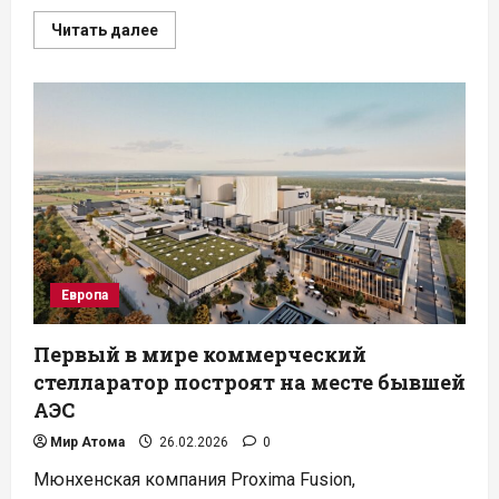
Прочитать
Читать далее
больше
о
Новый
атомный
реактор
в
Техасе:
амбиции
на
миллиардные
инвестиции
Европа
Первый в мире коммерческий
стелларатор построят на месте бывшей
АЭС
Мир Атома
26.02.2026
0
Мюнхенская компания Proxima Fusion,