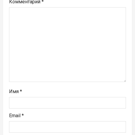
п
Комментарий
*
о
з
а
п
и
с
я
Имя
*
м
Email
*