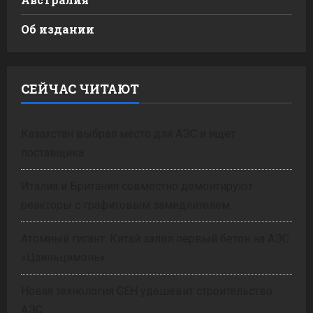
Об издании
СЕЙЧАС ЧИТАЮТ
Казахстан выбрал место для АЭС и ищет
поставщика
Италия и Британия совместно демонтируют
реакторы с графитовым замедлителем
Атомный гигант: Китай залил первый бетон на АЭС
«Цзиньцимэнь»
Новая технология GEH удешевит строительство
АЭС