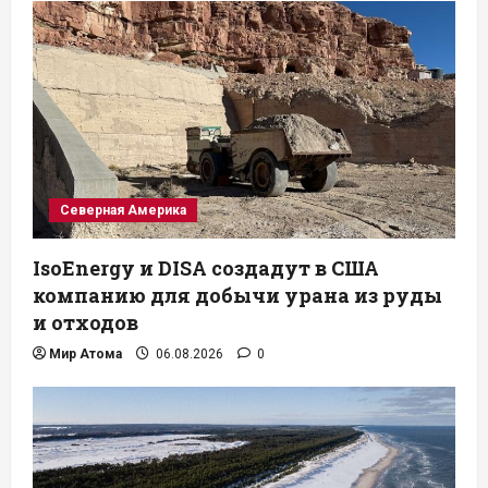
Северная Америка
IsoEnergy и DISA создадут в США
компанию для добычи урана из руды
и отходов
Мир Атома
06.08.2026
0