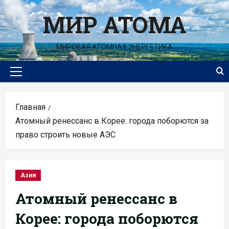
Перейти
МИР АТОМА
к
содержимому
МИРОВАЯ АТОМНАЯ ЭНЕРГЕТИКА
Основное
меню
Главная
Атомный ренессанс в Корее: города поборются за
право строить новые АЭС
Азия
Атомный ренессанс в
Корее: города поборются