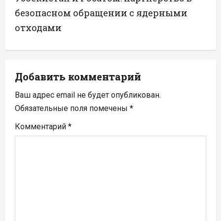
а
безопасном обращении с ядерными
отходами
ц
и
я
Добавить комментарий
п
Ваш адрес email не будет опубликован.
Обязательные поля помечены
*
о
Комментарий
*
з
а
п
и