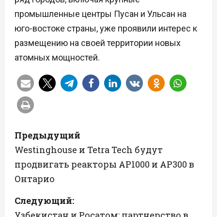
промышленные центры Пусан и Ульсан на
юго-востоке страны, уже проявили интерес к
размещению на своей территории новых
атомных мощностей.
Н
Предыдущий
а
Westinghouse и Tetra Tech будут
продвигать реакторы AP1000 и AP300 в
в
Онтарио
и
Следующий:
г
Узбекистан и Росатом: партнерство в