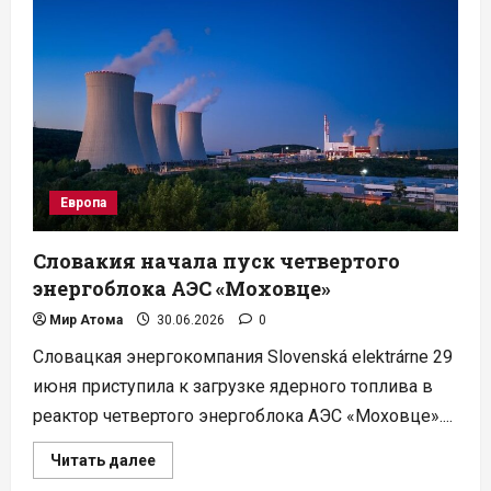
расширяет
единственный
в
США
завод
по
обогащению
урана
Европа
Словакия начала пуск четвертого
энергоблока АЭС «Моховце»
Мир Атома
30.06.2026
0
Словацкая энергокомпания Slovenská elektrárne 29
июня приступила к загрузке ядерного топлива в
реактор четвертого энергоблока АЭС «Моховце»....
Прочитать
Читать далее
больше
о