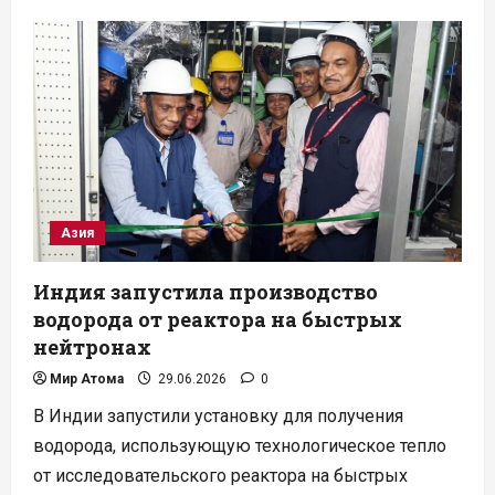
Словакия
начала
пуск
четвертого
энергоблока
АЭС
«Моховце»
Азия
Индия запустила производство
водорода от реактора на быстрых
нейтронах
Мир Атома
29.06.2026
0
В Индии запустили установку для получения
водорода, использующую технологическое тепло
от исследовательского реактора на быстрых