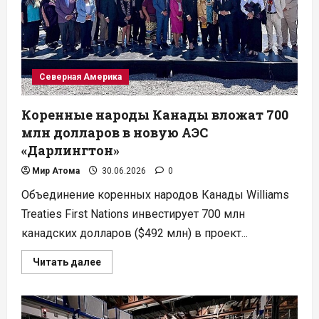
14
малых
реакторов
в
Польше
Северная Америка
Коренные народы Канады вложат 700
млн долларов в новую АЭС
«Дарлингтон»
Мир Атома
30.06.2026
0
Объединение коренных народов Канады Williams
Treaties First Nations инвестирует 700 млн
канадских долларов ($492 млн) в проект...
Прочитать
Читать далее
больше
о
Коренные
народы
Канады