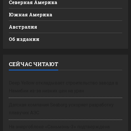
Северная Америка
Южная Америка
Австралия
Об издании
СЕЙЧАС ЧИТАЮТ
Deep Yellow откладывает строительство завода в
Намибии из-за низких цен на уран
Датская компания Seaborg ускоряет разработку
плавучих АЭС
На энергоблоке «Саньмэнь-3» подтверждена