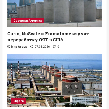
Северная Америка
Curio, NuScale и Framatome изучат
переработку ОЯТ в США
Мир Атома
07.08.2026
0
Европа