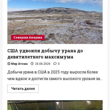
АЭС
не
могут
включить
после
ремонта
Северная Америка
США удвоили добычу урана до
девятилетнего максимума
Мир Атома
26.06.2026
0
Добыча урана в США в 2025 году выросла более
чем вдвое и достигла самого высокого уровня за...
Прочитать
Читать далее
больше
о
США
удвоили
добычу
урана