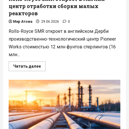
центр отработки сборки малых
реакторов
Мир Атома
29.06.2026
0
Rolls-Royce SMR откроет в английском Дерби
производственно-технологический центр Pioneer
Works стоимостью 12 млн фунтов стерлингов (16
млн...
Прочитать
Читать далее
больше
о
Rolls-
Royce
SMR
откроет
в
Англии
центр
отработки
сборки
малых
реакторов