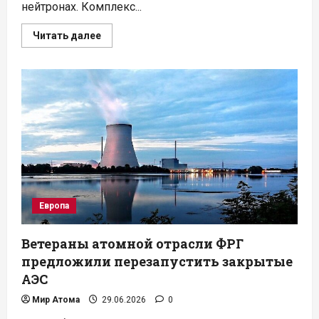
нейтронах. Комплекс...
Прочитать
Читать далее
больше
о
Индия
запустила
производство
водорода
от
реактора
на
быстрых
нейтронах
Европа
Ветераны атомной отрасли ФРГ
предложили перезапустить закрытые
АЭС
Мир Атома
29.06.2026
0