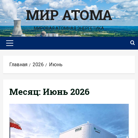
Перейти
МИР АТОМА
к
содержимому
МИРОВАЯ АТОМНАЯ ЭНЕРГЕТИКА
Основное
меню
Главная
2026
Июнь
Месяц:
Июнь 2026