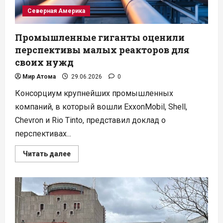
Северная Америка
Промышленные гиганты оценили
перспективы малых реакторов для
своих нужд
Мир Атома
29.06.2026
0
Консорциум крупнейших промышленных
компаний, в который вошли ExxonMobil, Shell,
Chevron и Rio Tinto, представил доклад о
перспективах...
Прочитать
Читать далее
больше
о
Промышленные
гиганты
оценили
перспективы
малых
реакторов
для
своих