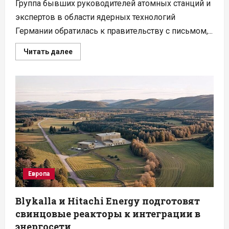
Группа бывших руководителей атомных станций и
экспертов в области ядерных технологий
Германии обратилась к правительству с письмом,...
Прочитать
Читать далее
больше
о
Ветераны
атомной
отрасли
ФРГ
предложили
перезапустить
закрытые
АЭС
Европа
Blykalla и Hitachi Energy подготовят
свинцовые реакторы к интеграции в
энергосети