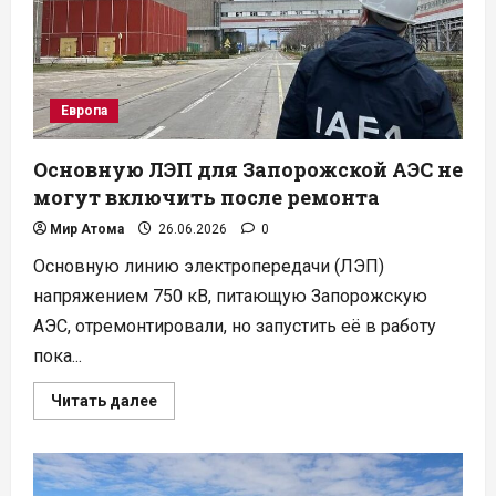
нужд
Европа
Основную ЛЭП для Запорожской АЭС не
могут включить после ремонта
Мир Атома
26.06.2026
0
Основную линию электропередачи (ЛЭП)
напряжением 750 кВ, питающую Запорожскую
АЭС, отремонтировали, но запустить её в работу
пока...
Прочитать
Читать далее
больше
о
Основную
ЛЭП
для
Запорожской