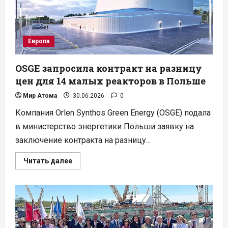
Европа
OSGE запросила контракт на разницу
цен для 14 малых реакторов в Польше
Мир Атома
30.06.2026
0
Компания Orlen Synthos Green Energy (OSGE) подала
в министерство энергетики Польши заявку на
заключение контракта на разницу...
Прочитать
Читать далее
больше
о
OSGE
запросила
контракт
на
разницу
цен
для