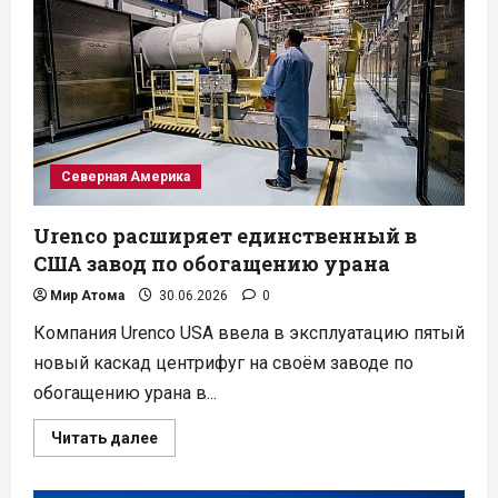
вложат
700
млн
долларов
в
новую
АЭС
«Дарлингтон»
Северная Америка
Urenco расширяет единственный в
США завод по обогащению урана
Мир Атома
30.06.2026
0
Компания Urenco USA ввела в эксплуатацию пятый
новый каскад центрифуг на своём заводе по
обогащению урана в...
Прочитать
Читать далее
больше
о
Urenco