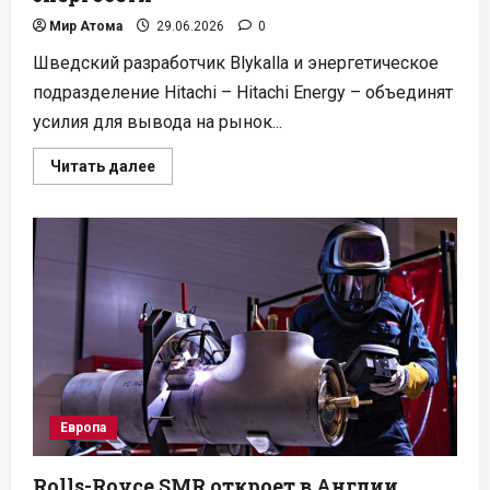
Мир Атома
29.06.2026
0
Шведский разработчик Blykalla и энергетическое
подразделение Hitachi – Hitachi Energy – объединят
усилия для вывода на рынок...
Прочитать
Читать далее
больше
о
Blykalla
и
Hitachi
Energy
подготовят
свинцовые
реакторы
к
интеграции
в
энергосети
Европа
Rolls-Royce SMR откроет в Англии