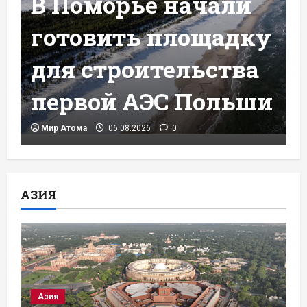
В Поморье начали
готовить площадку
для строительства
первой АЭС Польши
Мир Атома
06.08.2026
0
АЗИЯ
Азия