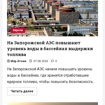
переработку
ОЯТ
в
США
Европа
На Запорожской АЭС повышают
уровень воды в бассейнах выдержки
топлива
Мир Атома
07.08.2026
0
На Запорожской АЭС начали повышать уровень
воды в бассейнах, где хранится отработавшее
ядерное топливо, чтобы повысить безопасность...
Прочитать
Читать далее
больше
о
На
Запорожской