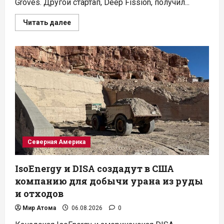
Groves. Другой стартап, Deep Fission, получил...
Прочитать
Читать далее
больше
о
Стартап
Oklo
запустил
тестовый
реактор
в
рамках
программы
Минэнерго
США
Северная Америка
IsoEnergy и DISA создадут в США
компанию для добычи урана из руды
и отходов
Мир Атома
06.08.2026
0