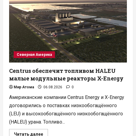
АЭС
повышают
уровень
воды
в
бассейнах
выдержки
топлива
Северная Америка
Centrus обеспечит топливом HALEU
малые модульные реакторы X-Energy
Мир Атома
06.08.2026
0
Американские компании Centrus Energy и X-Energy
договорились о поставках низкообогащённого
(LEU) и высокообогащённого низкообогащённого
(HALEU) урана. Топливо...
Прочитать
Читать далее