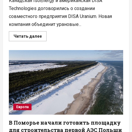
Канадская IsoEnergy и американская DISA
Technologies договорились о создании
совместного предприятия DISA Uranium. Новая
компания объединит урановые...
Прочитать
Читать далее
больше
о
IsoEnergy
и
DISA
создадут
в
США
компанию
для
добычи
урана
из
руды
и
отходов
Европа
В Поморье начали готовить площадку
для строительства первой АЭС Польши