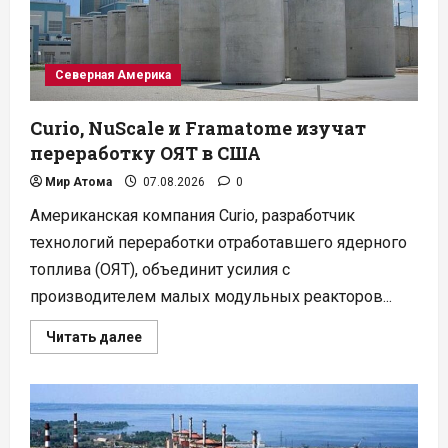
Северная Америка
Curio, NuScale и Framatome изучат
переработку ОЯТ в США
Мир Атома
07.08.2026
0
Американская компания Curio, разработчик
технологий переработки отработавшего ядерного
топлива (ОЯТ), объединит усилия с
производителем малых модульных реакторов...
Прочитать
Читать далее
больше
о
Curio,
NuScale
и
Framatome
изучат