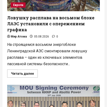
Европа
Ловушку расплава на восьмом блоке
ЛАЭС установили с опережением
графика
Мир Атома
05.08.2026
0
На строящемся восьмом энергоблоке
Ленинградской АЭС смонтировали ловушку
расплава – один из ключевых элементов
пассивной системы безопасности...
Прочитать
Читать далее
больше
о
Ловушку
расплава
на
восьмом
блоке
ЛАЭС
установили
с