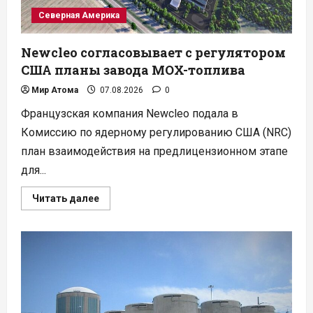
Северная Америка
Newcleo согласовывает с регулятором
США планы завода MOX-топлива
Мир Атома
07.08.2026
0
Французская компания Newcleo подала в
Комиссию по ядерному регулированию США (NRC)
план взаимодействия на предлицензионном этапе
для...
Прочитать
Читать далее
больше
о
Newcleo
согласовывает
с
регулятором
США
планы
завода
MOX-
топлива