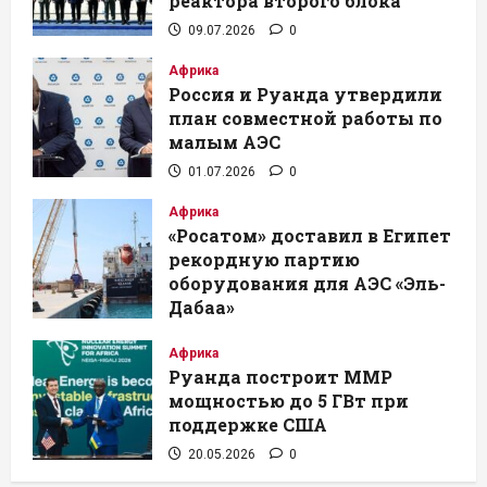
реактора второго блока
09.07.2026
0
Африка
Россия и Руанда утвердили
план совместной работы по
малым АЭС
01.07.2026
0
Африка
«Росатом» доставил в Египет
рекордную партию
оборудования для АЭС «Эль-
Дабаа»
26.05.2026
0
Африка
Руанда построит ММР
мощностью до 5 ГВт при
поддержке США
20.05.2026
0