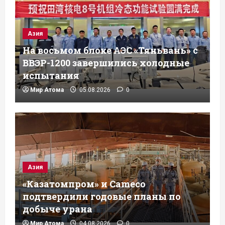
Азия
На восьмом блоке АЭС «Тяньвань» с
ВВЭР-1200 завершились холодные
испытания
Мир Атома
05.08.2026
0
Азия
«Казатомпром» и Cameco
подтвердили годовые планы по
добыче урана
Мир Атома
04.08.2026
0