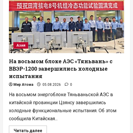
строительство
АЭС
на
Филиппинах
Азия
На восьмом блоке АЭС «Тяньвань» с
ВВЭР-1200 завершились холодные
испытания
Мир Атома
05.08.2026
0
На восьмом энергоблоке Тяньваньской АЭС в
китайской провинции Цзянсу завершились
холодные функциональные испытания. Об этом
сообщила Китайская...
Прочитать
Читать далее