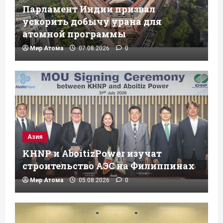
Парламент Индии призвал
ускорить добычу урана для
атомной программы
Мир Атома
07.08.2026
0
Азия
KHNP и AboitizPower изучат
строительство АЭС на Филиппинах
Мир Атома
05.08.2026
0