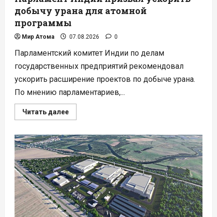
добычу урана для атомной
программы
Мир Атома
07.08.2026
0
Парламентский комитет Индии по делам
государственных предприятий рекомендовал
ускорить расширение проектов по добыче урана.
По мнению парламентариев,...
Прочитать
Читать далее
больше
о
Парламент
Индии
призвал
ускорить
добычу
урана
для
атомной
программы