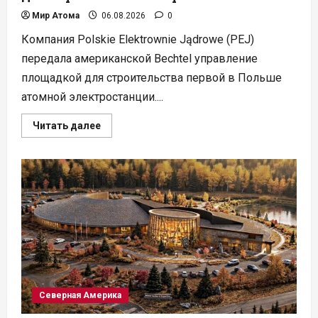
Мир Атома
06.08.2026
0
Компания Polskie Elektrownie Jądrowe (PEJ)
передала американской Bechtel управление
площадкой для строительства первой в Польше
атомной электростанции....
Прочитать
Читать далее
больше
о
В
Поморье
начали
готовить
площадку
для
строительства
первой
АЭС
Польши
Северная Америка