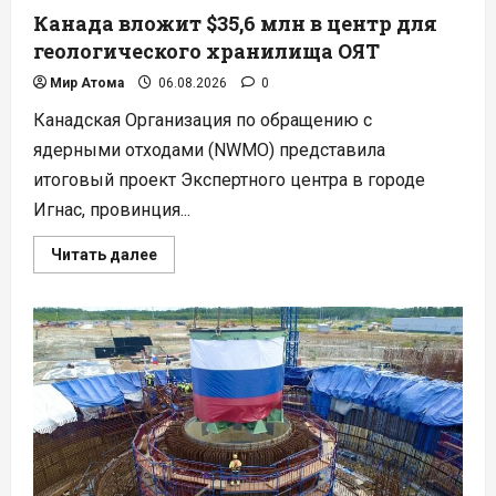
Канада вложит $35,6 млн в центр для
геологического хранилища ОЯТ
Мир Атома
06.08.2026
0
Канадская Организация по обращению с
ядерными отходами (NWMO) представила
итоговый проект Экспертного центра в городе
Игнас, провинция...
Прочитать
Читать далее
больше
о
Канада
вложит
$35,6
млн
в
центр
для
геологического
хранилища
ОЯТ