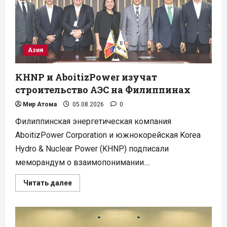
опережением
графика
Азия
KHNP и AboitizPower изучат
строительство АЭС на Филиппинах
Мир Атома
05.08.2026
0
Филиппинская энергетическая компания
AboitizPower Corporation и южнокорейская Korea
Hydro & Nuclear Power (KHNP) подписали
меморандум о взаимопонимании....
Прочитать
Читать далее
больше
о
KHNP
и
AboitizPower
изучат