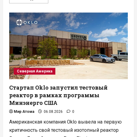
больше
о
Centrus
обеспечит
топливом
HALEU
малые
модульные
реакторы
X-
Energy
Северная Америка
Стартап Oklo запустил тестовый
реактор в рамках программы
Минэнерго США
Мир Атома
06.08.2026
0
Американская компания Oklo вывела на первую
критичность свой тестовый изотопный реактор