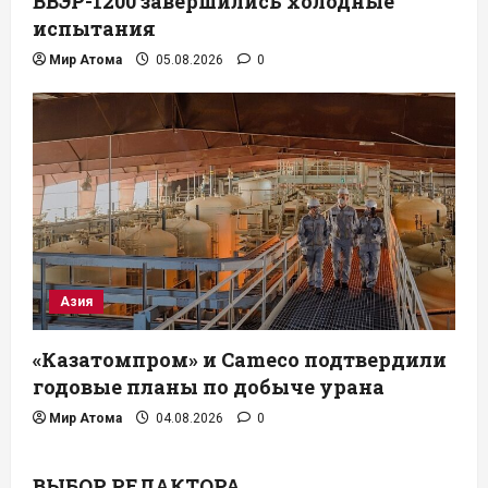
ВВЭР-1200 завершились холодные
испытания
Мир Атома
05.08.2026
0
Азия
«Казатомпром» и Cameco подтвердили
годовые планы по добыче урана
Мир Атома
04.08.2026
0
ВЫБОР РЕДАКТОРА