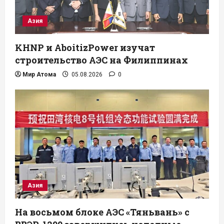
Азия
KHNP и AboitizPower изучат
строительство АЭС на Филиппинах
Мир Атома
05.08.2026
0
Азия
На восьмом блоке АЭС «Тяньвань» с