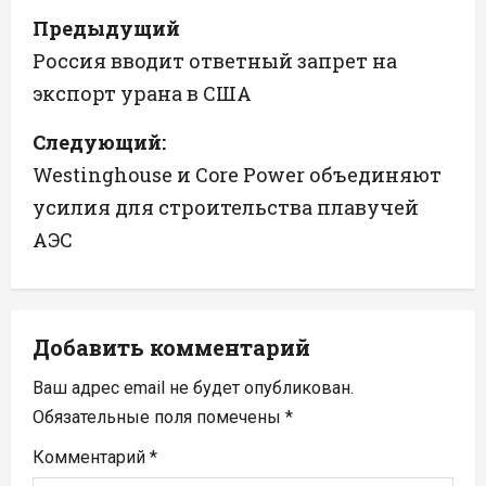
Н
Предыдущий
а
Россия вводит ответный запрет на
экспорт урана в США
в
Следующий:
и
Westinghouse и Core Power объединяют
г
усилия для строительства плавучей
а
АЭС
ц
и
Добавить комментарий
я
Ваш адрес email не будет опубликован.
п
Обязательные поля помечены
*
Комментарий
*
о