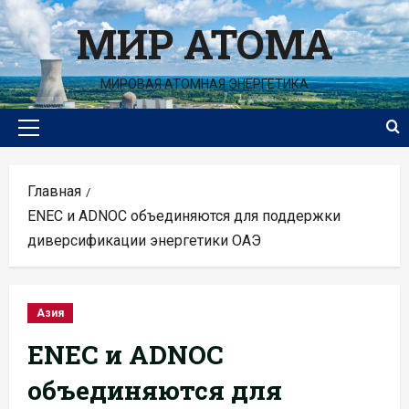
Перейти
МИР АТОМА
к
содержимому
МИРОВАЯ АТОМНАЯ ЭНЕРГЕТИКА
Основное
меню
Главная
ENEC и ADNOC объединяются для поддержки
диверсификации энергетики ОАЭ
Азия
ENEC и ADNOC
объединяются для