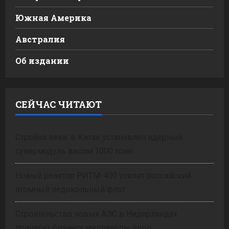
Южная Америка
Австралия
Об издании
СЕЙЧАС ЧИТАЮТ
Стройка века: в Китае установлен ядерный
супермодуль весом 1000 тонн
Новый реактор РИТМ-400 усилит российский
атомный ледокольный флот
Строительство новых АЭС в Нидерландах
принесет бизнесу миллиарды евро