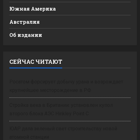
Южная Америка
Австралия
Об издании
СЕЙЧАС ЧИТАЮТ
Росатом форсирует добычу урана и возрождает
крупнейшее месторождение в РФ
Стройка века в Британии: установлен купол
второго блока АЭС Hinkley Point C
ЮАР дала зеленый свет строительству новой
атомной станции