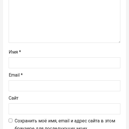
а
п
и
с
я
Имя
*
м
Email
*
Сайт
Сохранить моё имя, email и адрес сайта в этом
браузере для последующих моих