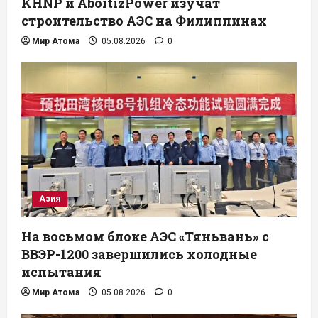
KHNP и AboitizPower изучат
строительство АЭС на Филиппинах
Мир Атома
05.08.2026
0
Азия
На восьмом блоке АЭС «Тяньвань» с
ВВЭР-1200 завершились холодные
испытания
Мир Атома
05.08.2026
0