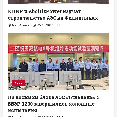
KHNP и AboitizPower изучат
строительство АЭС на Филиппинах
Мир Атома
05.08.2026
0
Азия
На восьмом блоке АЭС «Тяньвань» с
ВВЭР-1200 завершились холодные
испытания