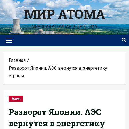
Перейти
МИР АТОМА
к
содержимому
МИРОВАЯ АТОМНАЯ ЭНЕРГЕТИКА
Основное
меню
Главная
Разворот Японии: АЭС вернутся в энергетику
страны
Азия
Разворот Японии: АЭС
вернутся в энергетику