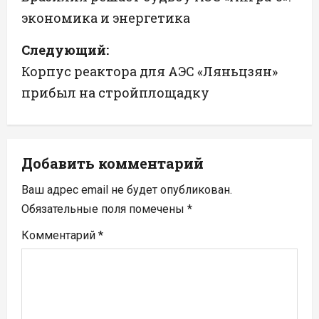
экономика и энергетика
в
Следующий:
и
Корпус реактора для АЭС «Ляньцзян»
г
прибыл на стройплощадку
а
ц
Добавить комментарий
и
Ваш адрес email не будет опубликован.
я
Обязательные поля помечены
*
п
Комментарий
*
о
з