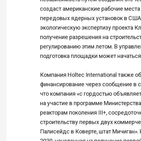
создаст американские рабочие места
передовых ядерных установок в США 
экологическую экспертизу проекта Кли
получение разрешения на строительс
регулированию этим летом. В управле
подготовка площадки может начаться 
Компания Holtec International также о
финансирование через сообщение в со
что компания «с гордостью объявляет
на участие в программе Министерст
реакторам поколения III+, сосредото
строительству первых двух коммерче
Палисейдс в Коверте, штат Мичиган». H
2030, нацеленная на получение первой