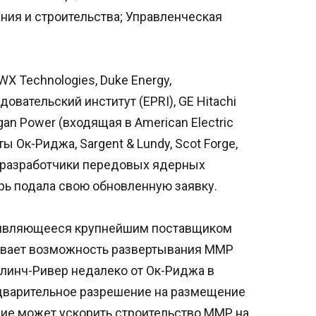
ния и строительства; Управленческая
WX Technologies, Duke Energy,
вательский институт (EPRI), GE Hitachi
igan Power (входящая в American Electric
 Ок-Риджа, Sargent & Lundy, Scot Forge,
 разработчики передовых ядерных
ерь подала свою обновленную заявку.
, являющееся крупнейшим поставщиком
ривает возможность развертывания ММР
Клинч-Ривер недалеко от Ок-Риджа в
дварительное разрешение на размещение
ние может ускорить строительство ММР на