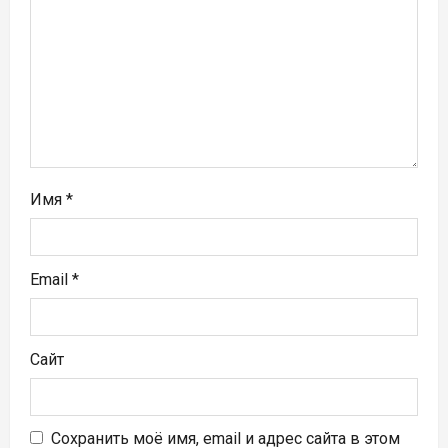
п
и
с
я
м
Имя
*
Email
*
Сайт
Сохранить моё имя, email и адрес сайта в этом