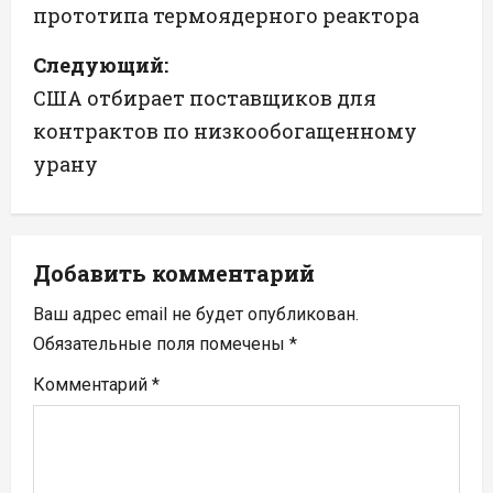
прототипа термоядерного реактора
и
Следующий:
г
США отбирает поставщиков для
а
контрактов по низкообогащенному
урану
ц
и
я
Добавить комментарий
п
Ваш адрес email не будет опубликован.
Обязательные поля помечены
*
о
Комментарий
*
з
а