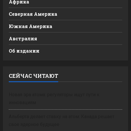
Африка
Северная Америка
Южная Америка
Австралия
Об издании
СЕЙЧАС ЧИТАЮТ
Новая эра атома: регуляторы ищут пути к
инновациям
Альберта делает ставку на атом: Канада решает
свое ядерное будущее