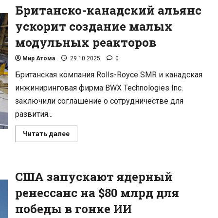
виртуальный
Британско-канадский альянс
тренажер
для
термоядерного
ускорит создание малых
будущего
модульных реакторов
Мир Атома
29.10.2025
0
Британская компания Rolls-Royce SMR и канадская
инжиниринговая фирма BWX Technologies Inc.
заключили соглашение о сотрудничестве для
развития...
Прочитать
Читать далее
больше
о
Британско-
канадский
альянс
США запускают ядерный
ускорит
создание
малых
ренессанс на $80 млрд для
модульных
реакторов
победы в гонке ИИ