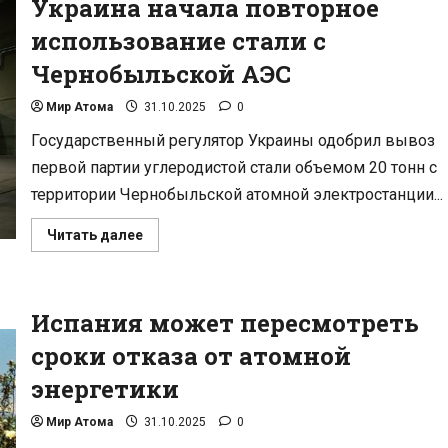
Украина начала повторное
использование стали с
Чернобыльской АЭС
Мир Атома
31.10.2025
0
Государственный регулятор Украины одобрил вывоз
первой партии углеродистой стали объемом 20 тонн с
территории Чернобыльской атомной электростанции...
Прочитать
Читать далее
больше
о
Украина
начала
повторное
Испания может пересмотреть
использование
стали
с
сроки отказа от атомной
Чернобыльской
АЭС
энергетики
Мир Атома
31.10.2025
0