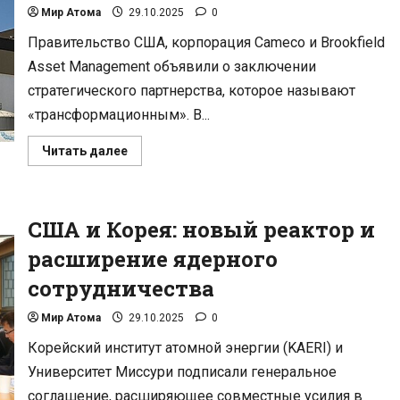
Мир Атома
29.10.2025
0
Правительство США, корпорация Cameco и Brookfield
Asset Management объявили о заключении
стратегического партнерства, которое называют
«трансформационным». В...
Прочитать
Читать далее
больше
о
США
запускают
ядерный
США и Корея: новый реактор и
ренессанс
на
$80
расширение ядерного
млрд
для
сотрудничества
победы
в
гонке
Мир Атома
29.10.2025
0
ИИ
Корейский институт атомной энергии (KAERI) и
Университет Миссури подписали генеральное
соглашение, расширяющее совместные усилия в