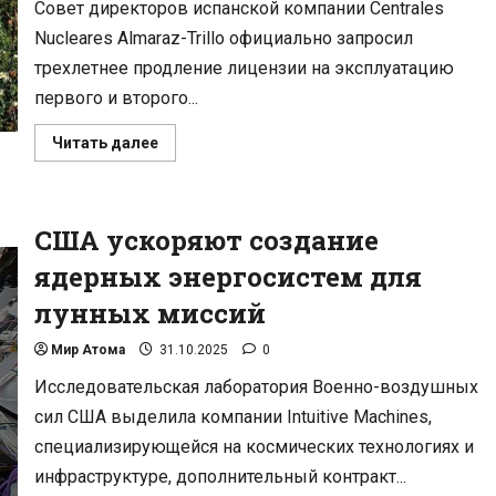
Совет директоров испанской компании Centrales
Nucleares Almaraz-Trillo официально запросил
трехлетнее продление лицензии на эксплуатацию
первого и второго...
Прочитать
Читать далее
больше
о
Испания
может
пересмотреть
США ускоряют создание
сроки
отказа
от
ядерных энергосистем для
атомной
энергетики
лунных миссий
Мир Атома
31.10.2025
0
Исследовательская лаборатория Военно-воздушных
сил США выделила компании Intuitive Machines,
специализирующейся на космических технологиях и
инфраструктуре, дополнительный контракт...