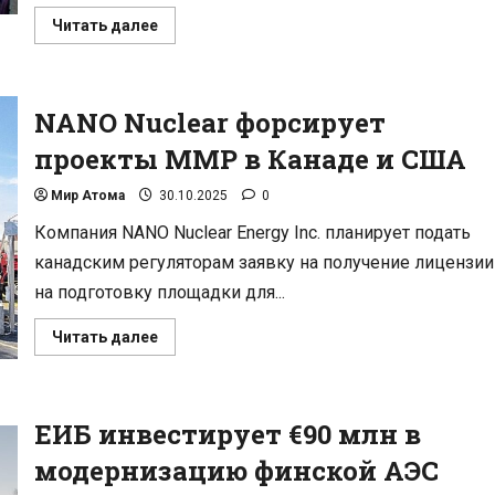
Прочитать
Читать далее
больше
о
США
ускоряют
создание
NANO Nuclear форсирует
ядерных
энергосистем
для
проекты ММР в Канаде и США
лунных
миссий
Мир Атома
30.10.2025
0
Компания NANO Nuclear Energy Inc. планирует подать
канадским регуляторам заявку на получение лицензии
на подготовку площадки для...
Прочитать
Читать далее
больше
о
NANO
Nuclear
форсирует
ЕИБ инвестирует €90 млн в
проекты
ММР
в
модернизацию финской АЭС
Канаде
и