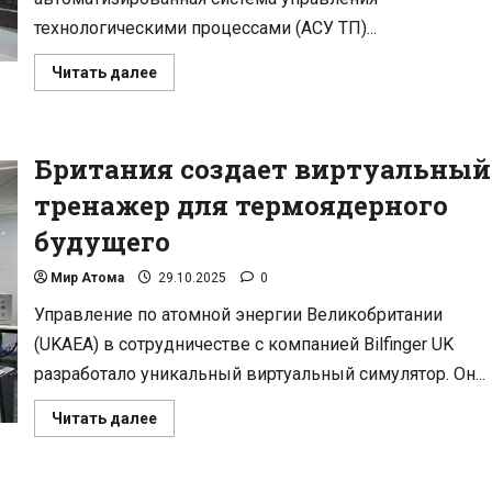
технологическими процессами (АСУ ТП)...
Прочитать
Читать далее
больше
о
АЭС
«Аккую»
получила
Британия создает виртуальный
«мозг»:
в
Турцию
тренажер для термоядерного
доставлена
система
будущего
управления
Росатома
Мир Атома
29.10.2025
0
Управление по атомной энергии Великобритании
(UKAEA) в сотрудничестве с компанией Bilfinger UK
разработало уникальный виртуальный симулятор. Он...
Прочитать
Читать далее
больше
о
Британия
создает