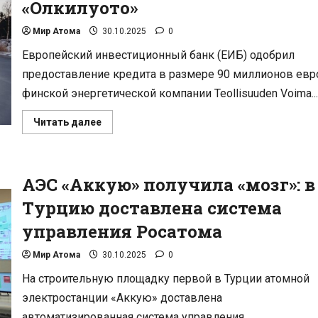
«Олкилуото»
США
Мир Атома
30.10.2025
0
Европейский инвестиционный банк (ЕИБ) одобрил
предоставление кредита в размере 90 миллионов евр
финской энергетической компании Teollisuuden Voima...
Прочитать
Читать далее
больше
о
ЕИБ
инвестирует
€90
АЭС «Аккую» получила «мозг»: в
млн
в
модернизацию
Турцию доставлена система
финской
АЭС
управления Росатома
«Олкилуото»
Мир Атома
30.10.2025
0
На строительную площадку первой в Турции атомной
электростанции «Аккую» доставлена
автоматизированная система управления