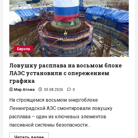
млн
в
центр
для
геологического
хранилища
ОЯТ
Европа
Ловушку расплава на восьмом блоке
ЛАЭС установили с опережением
графика
Мир Атома
05.08.2026
0
На строящемся восьмом энергоблоке
Ленинградской АЭС смонтировали ловушку
расплава – один из ключевых элементов
пассивной системы безопасности...
Прочитать
Читать далее