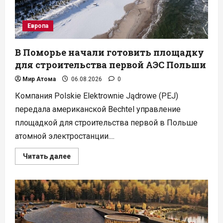
руды
и
отходов
Европа
В Поморье начали готовить площадку
для строительства первой АЭС Польши
Мир Атома
06.08.2026
0
Компания Polskie Elektrownie Jądrowe (PEJ)
передала американской Bechtel управление
площадкой для строительства первой в Польше
атомной электростанции....
Прочитать
Читать далее
больше
о
В
Поморье
начали
готовить
площадку
для
строительства