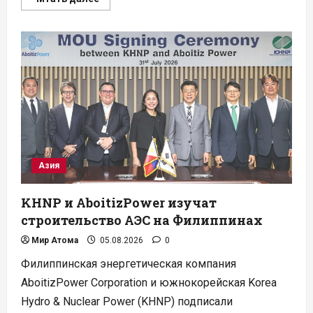
больше
о
Ловушку
расплава
на
восьмом
блоке
ЛАЭС
установили
с
опережением
графика
Азия
KHNP и AboitizPower изучат
строительство АЭС на Филиппинах
Мир Атома
05.08.2026
0
Филиппинская энергетическая компания
AboitizPower Corporation и южнокорейская Korea
Hydro & Nuclear Power (KHNP) подписали