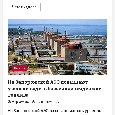
Прочитать
Читать далее
больше
о
Curio,
NuScale
и
Framatome
изучат
переработку
ОЯТ
в
США
Европа
На Запорожской АЭС повышают
уровень воды в бассейнах выдержки
топлива
Мир Атома
07.08.2026
0
На Запорожской АЭС начали повышать уровень