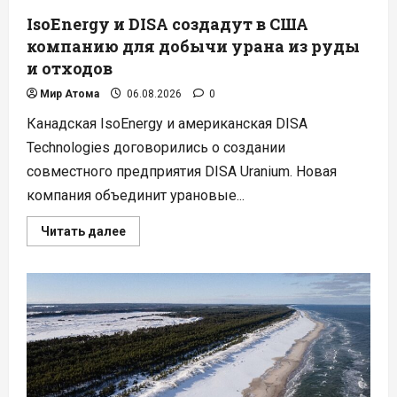
IsoEnergy и DISA создадут в США
компанию для добычи урана из руды
и отходов
Мир Атома
06.08.2026
0
Канадская IsoEnergy и американская DISA
Technologies договорились о создании
совместного предприятия DISA Uranium. Новая
компания объединит урановые...
Прочитать
Читать далее
больше
о
IsoEnergy
и
DISA
создадут
в
США
компанию
для
добычи
урана
из