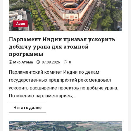
Азия
Парламент Индии призвал ускорить
добычу урана для атомной
программы
Мир Атома
07.08.2026
0
Парламентский комитет Индии по делам
государственных предприятий рекомендовал
ускорить расширение проектов по добыче урана.
По мнению парламентариев,...
Прочитать
Читать далее
больше
о
Парламент
Индии
призвал