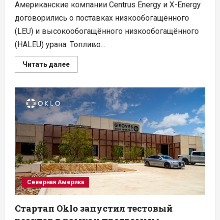
Американские компании Centrus Energy и X-Energy
договорились о поставках низкообогащённого
(LEU) и высокообогащённого низкообогащённого
(HALEU) урана. Топливо...
Прочитать
Читать далее
больше
о
Centrus
обеспечит
топливом
HALEU
малые
модульные
реакторы
X-
Energy
Северная Америка
Стартап Oklo запустил тестовый