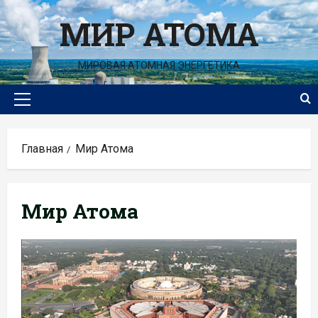
Перейти
МИР АТОМА
к
содержимому
МИРОВАЯ АТОМНАЯ ЭНЕРГЕТИКА
Основное
меню
Главная
Мир Атома
Мир Атома