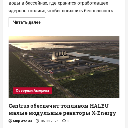
воды в бассейнах, где хранится отработавшее
ядерное топливо, чтобы повысить безопасность...
Прочитать
Читать далее
больше
о
На
Запорожской
АЭС
повышают
уровень
воды
в
бассейнах
выдержки
топлива
Северная Америка
Centrus обеспечит топливом HALEU
малые модульные реакторы X-Energy
Мир Атома
06.08.2026
0