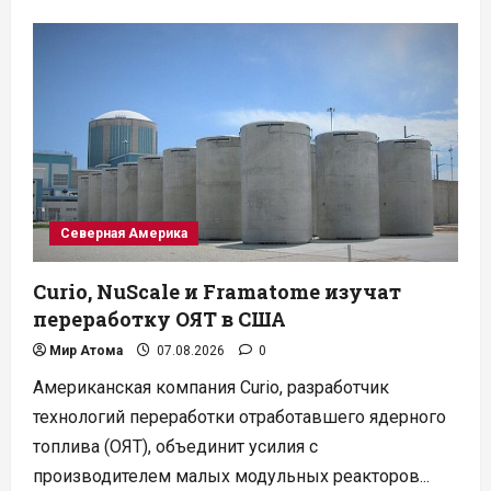
о
Newcleo
согласовывает
с
регулятором
США
планы
завода
MOX-
топлива
Северная Америка
Curio, NuScale и Framatome изучат
переработку ОЯТ в США
Мир Атома
07.08.2026
0
Американская компания Curio, разработчик
технологий переработки отработавшего ядерного
топлива (ОЯТ), объединит усилия с
производителем малых модульных реакторов...