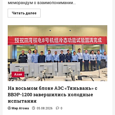
меморандум о взаимопонимании....
Прочитать
Читать далее
больше
о
KHNP
и
AboitizPower
изучат
строительство
АЭС
на
Филиппинах
Азия
На восьмом блоке АЭС «Тяньвань» с
ВВЭР-1200 завершились холодные
испытания
Мир Атома
05.08.2026
0