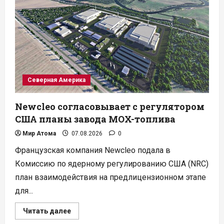
ускорить
добычу
урана
для
атомной
программы
Северная Америка
Newcleo согласовывает с регулятором
США планы завода MOX-топлива
Мир Атома
07.08.2026
0
Французская компания Newcleo подала в
Комиссию по ядерному регулированию США (NRC)
план взаимодействия на предлицензионном этапе
для...
Прочитать
Читать далее
больше