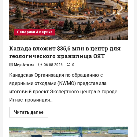
первой
АЭС
Польши
Северная Америка
Канада вложит $35,6 млн в центр для
геологического хранилища ОЯТ
Мир Атома
06.08.2026
0
Канадская Организация по обращению с
ядерными отходами (NWMO) представила
итоговый проект Экспертного центра в городе
Игнас, провинция...
Прочитать
Читать далее
больше
о
Канада
вложит
$35,6