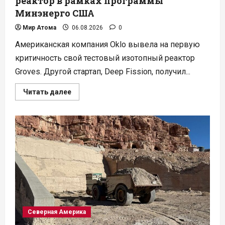
реактор в рамках программы
Минэнерго США
Мир Атома
06.08.2026
0
Американская компания Oklo вывела на первую
критичность свой тестовый изотопный реактор
Groves. Другой стартап, Deep Fission, получил...
Прочитать
Читать далее
больше
о
Стартап
Oklo
запустил
тестовый
реактор
в
рамках
программы
Минэнерго
США
Северная Америка