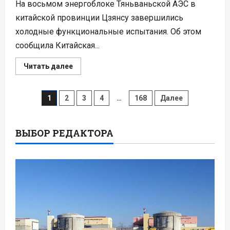
На восьмом энергоблоке Тяньваньской АЭС в
китайской провинции Цзянсу завершились
холодные функциональные испытания. Об этом
сообщила Китайская...
Прочитать
Читать далее
больше
о
На
Пагинация
восьмом
1
2
3
4
…
168
Далее
блоке
АЭС
записей
«Тяньвань»
с
ВВЭР-1200
ВЫБОР РЕДАКТОРА
завершились
холодные
испытания