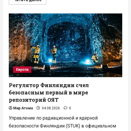
больше
о
Регулятор
Болгарии
выдал
лицензию
на
вывод
из
эксплуатации
блоков
АЭС
«Козлодуй»
Европа
Регулятор Финляндии счел
безопасным первый в мире
репозиторий ОЯТ
Мир Атома
04.08.2026
0
Управление по радиационной и ядерной
безопасности Финляндии (STUK) в официальном