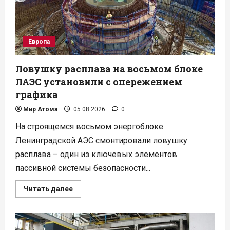
Европа
Ловушку расплава на восьмом блоке
ЛАЭС установили с опережением
графика
Мир Атома
05.08.2026
0
На строящемся восьмом энергоблоке
Ленинградской АЭС смонтировали ловушку
расплава – один из ключевых элементов
пассивной системы безопасности...
Прочитать
Читать далее
больше
о
Ловушку
расплава
на