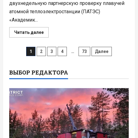
двухнедельную партнерскую проверку плавучей
атомной теплоэлектростанции (ПАТЭС)
«Академик...
Прочитать
Читать далее
больше
о
ВАО
Пагинация
АЭС
1
2
3
4
…
73
Далее
выявила
меньше
записей
замечаний
к
работе
ВЫБОР РЕДАКТОРА
ПАТЭС
«Академик
Ломоносов»