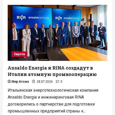
WNA:
для
утроения
мощностей
АЭС
нужны
инвестиции
в
$250
млрд
в
год
Европа
Ansaldo Energia и RINA создадут в
Италии атомную промкооперацию
Мир Атома
28.07.2026
0
Итальянская энерготехнологическая компания
Ansaldo Energia и инжиниринговая RINA
договорились о партнерстве для подготовки
промышленных предприятий страны к...