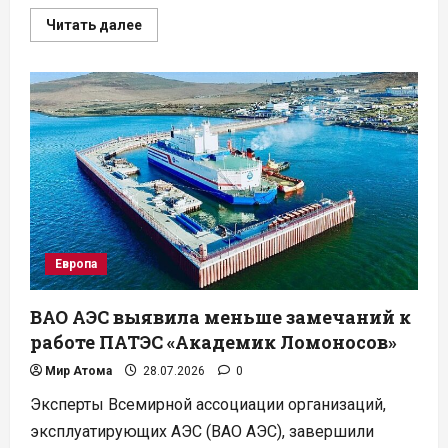
Прочитать
Читать далее
больше
о
Ansaldo
Energia
и
RINA
создадут
в
Италии
атомную
промкооперацию
Европа
ВАО АЭС выявила меньше замечаний к
работе ПАТЭС «Академик Ломоносов»
Мир Атома
28.07.2026
0
Эксперты Всемирной ассоциации организаций,
эксплуатирующих АЭС (ВАО АЭС), завершили