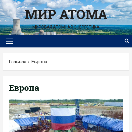
Перейти
МИР АТОМА
к
содержимому
МИРОВАЯ АТОМНАЯ ЭНЕРГЕТИКА
Основное
меню
Главная
Европа
Европа