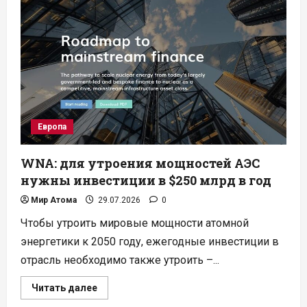
поддержит
проекты
АММР
Rolls-
Royce
в
Нидерландах
Европа
WNA: для утроения мощностей АЭС
нужны инвестиции в $250 млрд в год
Мир Атома
29.07.2026
0
Чтобы утроить мировые мощности атомной
энергетики к 2050 году, ежегодные инвестиции в
отрасль необходимо также утроить –...
Прочитать
Читать далее
больше
о