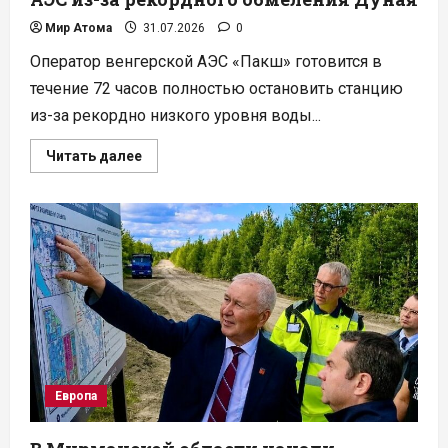
Мир Атома
31.07.2026
0
Оператор венгерской АЭС «Пакш» готовится в
течение 72 часов полностью остановить станцию
из-за рекордно низкого уровня воды...
Прочитать
Читать далее
больше
о
Венгрия
и
Румыния
останавливают
АЭС
из-
за
рекордного
обмеления
Дуная
Европа