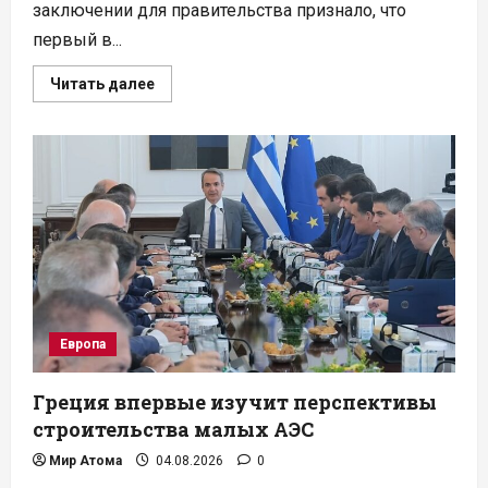
заключении для правительства признало, что
первый в...
Прочитать
Читать далее
больше
о
Регулятор
Финляндии
счел
безопасным
первый
в
мире
репозиторий
ОЯТ
Европа
Греция впервые изучит перспективы
строительства малых АЭС
Мир Атома
04.08.2026
0