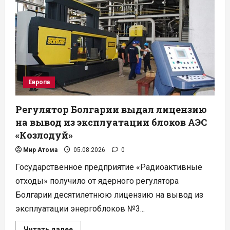
восьмом
блоке
ЛАЭС
установили
с
опережением
графика
Европа
Регулятор Болгарии выдал лицензию
на вывод из эксплуатации блоков АЭС
«Козлодуй»
Мир Атома
05.08.2026
0
Государственное предприятие «Радиоактивные
отходы» получило от ядерного регулятора
Болгарии десятилетнюю лицензию на вывод из
эксплуатации энергоблоков №3...
Прочитать
Читать далее