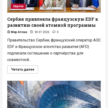
Европа
Сербия привлекла французскую EDF к
развитию своей атомной программы
Мир Атома
30.07.2026
0
Правительство Сербии, французский оператор АЭС
EDF и Французское агентство развития (AFD)
подписали соглашение о партнёрстве для
совместной...
Прочитать
Читать далее
больше
о
Сербия
привлекла
французскую
EDF
к
развитию
своей
атомной
программы