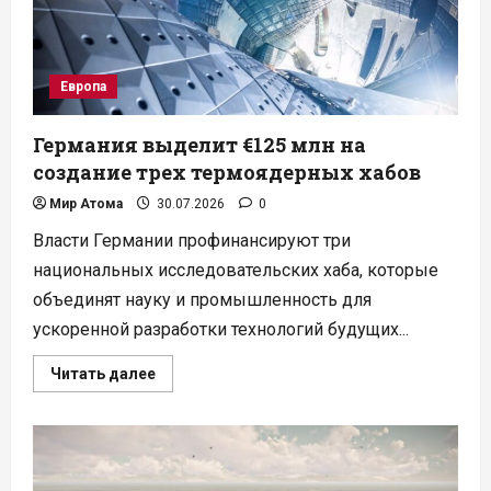
Европа
Германия выделит €125 млн на
создание трех термоядерных хабов
Мир Атома
30.07.2026
0
Власти Германии профинансируют три
национальных исследовательских хаба, которые
объединят науку и промышленность для
ускоренной разработки технологий будущих...
Прочитать
Читать далее
больше
о
Германия
выделит
€125
млн
на