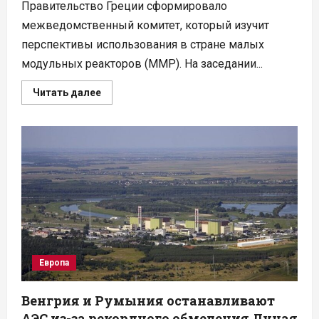
Правительство Греции сформировало
межведомственный комитет, который изучит
перспективы использования в стране малых
модульных реакторов (ММР). На заседании...
Прочитать
Читать далее
больше
о
Греция
впервые
изучит
перспективы
строительства
малых
АЭС
Европа
Венгрия и Румыния останавливают
АЭС из-за рекордного обмеления Дуная