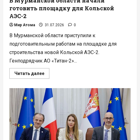
В Мурманской области начали
готовить площадку для Кольской
АЭС-2
Мир Атома
31.07.2026
0
В Мурманской области приступили к
подготовительным работам на площадке для
строительства новой Кольской АЭС-2.
Генподрядчик АО «Титан-2»...
Прочитать
Читать далее
больше
о
В
Мурманской
области
начали
готовить
площадку
для
Кольской
АЭС-2