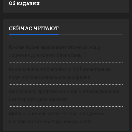
Об издании
СЕЙЧАС ЧИТАЮТ
Южная Корея наращивает атомную мощь:
лицензия для нового блока Saeul-3
Корейский контейнеровоз с MSR-реакторами
получил принципиальное одобрение
Aalo Atomics представила свой экстрамодульный
реактор для дата-центров
МАГАТЭ оценило соответствие стандартам
безопасности Нововоронежской АЭС