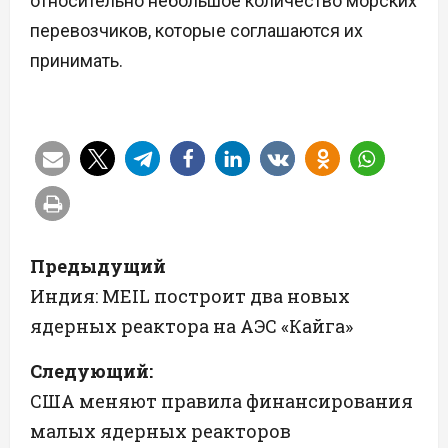
относительно небольшое количество морских
перевозчиков, которые соглашаются их
принимать.
Н
Предыдущий
а
Индия: MEIL построит два новых
ядерных реактора на АЭС «Кайга»
в
Следующий:
и
США меняют правила финансирования
г
малых ядерных реакторов