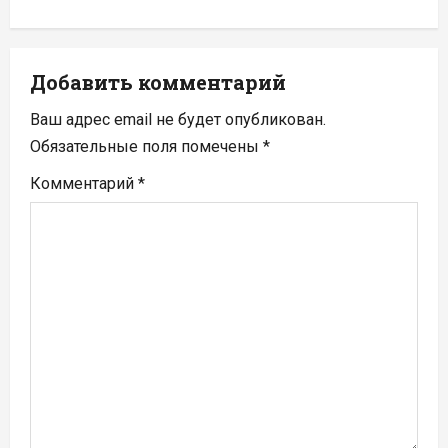
а
ц
Добавить комментарий
и
Ваш адрес email не будет опубликован.
я
Обязательные поля помечены
*
п
Комментарий
*
о
з
а
п
и
с