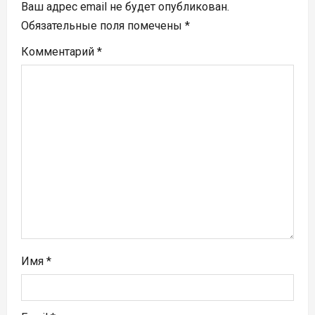
Ваш адрес email не будет опубликован.
я
Обязательные поля помечены
*
п
Комментарий
*
о
з
а
п
и
с
я
Имя
*
м