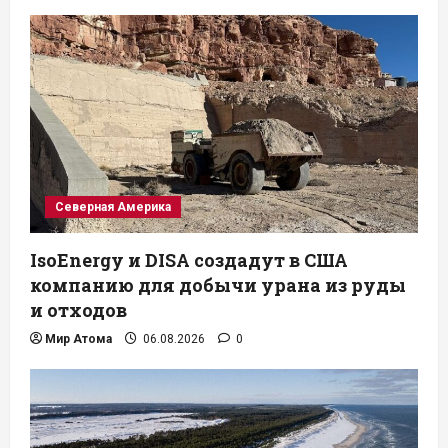
Северная Америка
IsoEnergy и DISA создадут в США
компанию для добычи урана из руды
и отходов
Мир Атома
06.08.2026
0