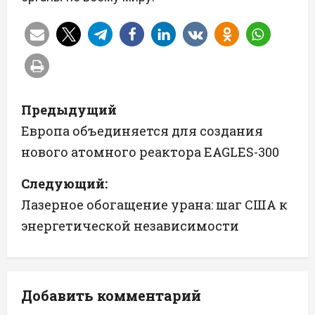
Н
Предыдущий
а
Европа объединяется для создания
нового атомного реактора EAGLES-300
в
Следующий:
и
Лазерное обогащение урана: шаг США к
г
энергетической независимости
а
ц
Добавить комментарий
и