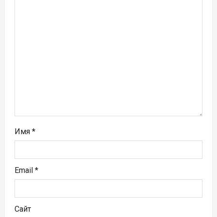
а
п
и
с
я
м
Имя
*
Email
*
Сайт