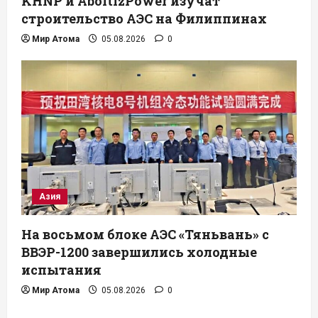
KHNP и AboitizPower изучат
строительство АЭС на Филиппинах
Мир Атома
05.08.2026
0
Азия
На восьмом блоке АЭС «Тяньвань» с
ВВЭР-1200 завершились холодные
испытания
Мир Атома
05.08.2026
0