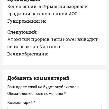
а
Конец эпохи: в Германии взорвали
градирни остановленной АЭС
в
Гундремминген
и
Следующий:
г
Атомный прорыв: TerraPower выводит
а
свой реактор Natrium в
Великобританию
ц
и
я
Добавить комментарий
п
Ваш адрес email не будет опубликован.
Обязательные поля помечены
*
о
Комментарий
*
з