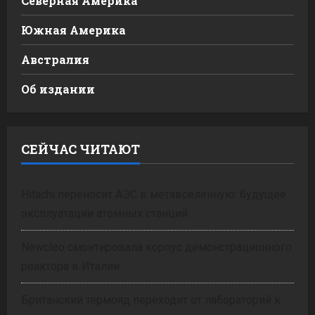
Северная Америка
Южная Америка
Австралия
Об издании
СЕЙЧАС ЧИТАЮТ
Hitachi переносит АЭС в метавселенную: будущее
эксплуатации атомных станций
Newcleo смонтировала корпус демонстрационного
реактора в Италии
Британский термояд переходит от лабораторий к