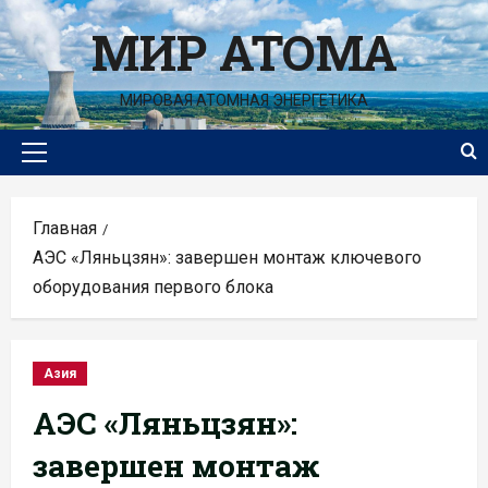
Перейти
МИР АТОМА
к
содержимому
МИРОВАЯ АТОМНАЯ ЭНЕРГЕТИКА
Основное
меню
Главная
АЭС «Ляньцзян»: завершен монтаж ключевого
оборудования первого блока
Азия
АЭС «Ляньцзян»:
завершен монтаж