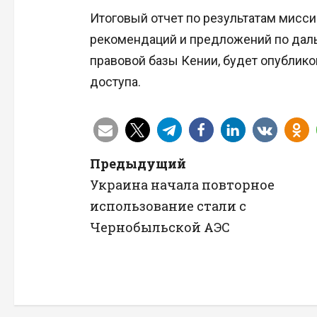
Итоговый отчет по результатам мисс
рекомендаций и предложений по дал
правовой базы Кении, будет опублик
доступа.
Н
Предыдущий
Украина начала повторное
а
использование стали с
в
Чернобыльской АЭС
и
г
а