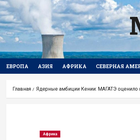
Перейти
к
содержимому
ЕВРОПА
АЗИЯ
АФРИКА
СЕВЕРНАЯ АМЕ
Главная
Ядерные амбиции Кении: МАГАТЭ оценило 
Африка