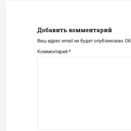
ц
и
Добавить комментарий
я
Ваш адрес email не будет опубликован.
Об
п
Комментарий
*
о
з
а
п
и
с