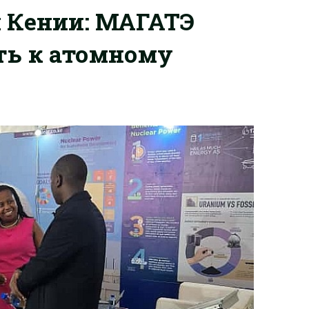
 Кении: МАГАТЭ
ть к атомному