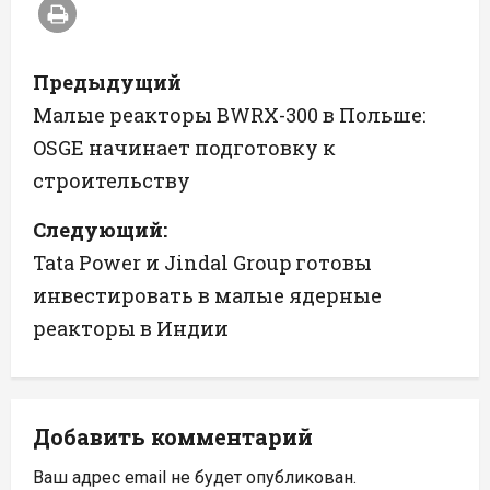
Н
Предыдущий
а
Малые реакторы BWRX-300 в Польше:
OSGE начинает подготовку к
в
строительству
и
Следующий:
г
Tata Power и Jindal Group готовы
а
инвестировать в малые ядерные
реакторы в Индии
ц
и
я
Добавить комментарий
п
Ваш адрес email не будет опубликован.