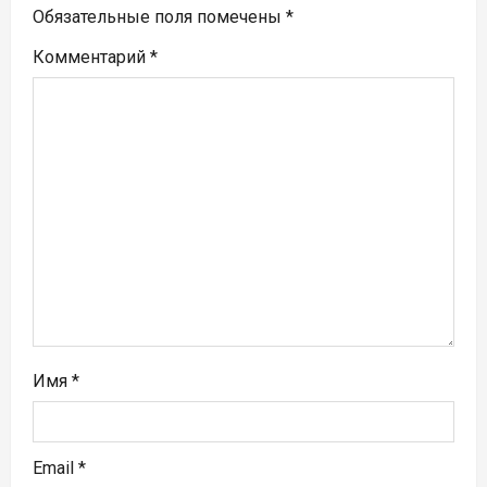
Обязательные поля помечены
*
о
Комментарий
*
з
а
п
и
с
я
м
Имя
*
Email
*