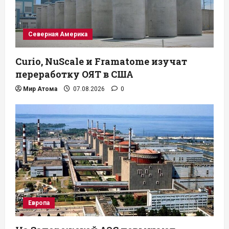
Северная Америка
Curio, NuScale и Framatome изучат
переработку ОЯТ в США
Мир Атома
07.08.2026
0
Европа