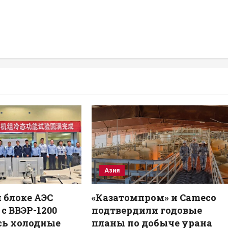
Азия
 блоке АЭС
«Казатомпром» и Cameco
с ВВЭР-1200
подтвердили годовые
сь холодные
планы по добыче урана