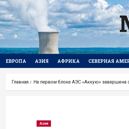
Перейти
к
содержимому
ЕВРОПА
АЗИЯ
АФРИКА
СЕВЕРНАЯ АМЕ
Главная
На первом блоке АЭС «Аккую» завершена з
Азия