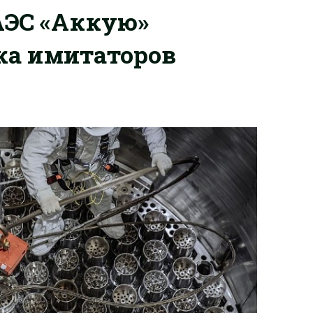
АЭС «Аккую»
ка имитаторов