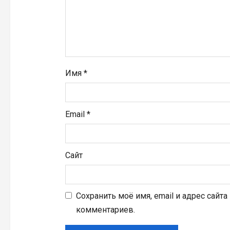
п
и
с
я
Имя
*
м
Email
*
Сайт
Сохранить моё имя, email и адрес сайт
комментариев.