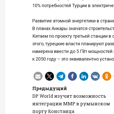
10% потребностей Турции в электриче
Развитие атомной энергетики в стран
В планах Анкары значатся строительс
Китаем по проекту третьей станции в
этого, турецкие власти планируют ра
намерена ввести до 5 ГВт мощностей
к 2050 году – это эквивалентно устан
Н
Предыдущий
DP World изучит возможность
а
интеграции ММР в румынском
в
порту Констанца