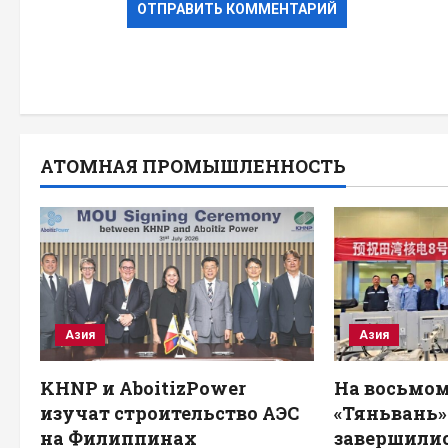
АТОМНАЯ ПРОМЫШЛЕННОСТЬ
Азия
Азия
KHNP и AboitizPower
На восьмом
изучат строительство АЭС
«Тяньвань» 
на Филиппинах
завершили