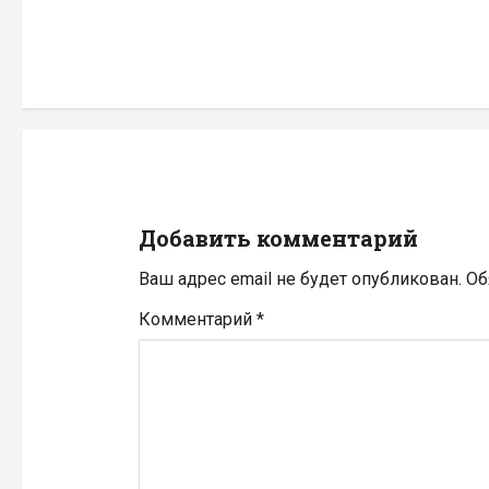
и
г
а
ц
и
Добавить комментарий
я
Ваш адрес email не будет опубликован.
Об
п
Комментарий
*
о
з
а