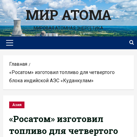
Перейти
МИР АТОМА
к
содержимому
МИРОВАЯ АТОМНАЯ ЭНЕРГЕТИКА
Основное
меню
Главная
«Росатом» изготовил топливо для четвертого
блока индийской АЭС «Куданкулам»
Азия
«Росатом» изготовил
топливо для четвертого