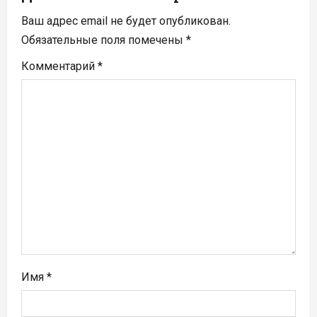
п
Ваш адрес email не будет опубликован.
Обязательные поля помечены
*
о
Комментарий
*
з
а
п
и
с
я
м
Имя
*