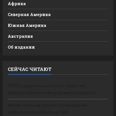
Африка
Северная Америка
Южная Америка
Австралия
Об издании
СЕЙЧАС ЧИТАЮТ
ППГХО досрочно выполнило сбойку на
Широндукуйском урановом месторождении
Radiant получила топливо для испытаний
микрореактора Kaleidos в США