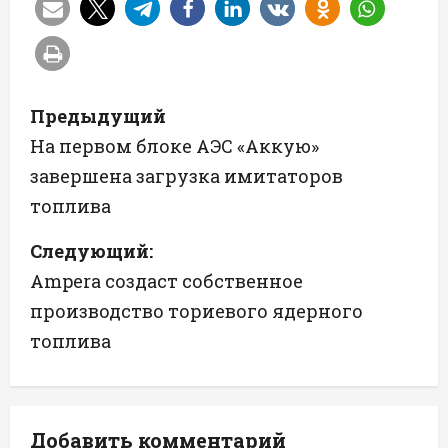
Н
Предыдущий
а
На первом блоке АЭС «Аккую»
завершена загрузка имитаторов
в
топлива
и
Следующий:
г
Ampera создаст собственное
а
производство ториевого ядерного
топлива
ц
и
я
Добавить комментарий