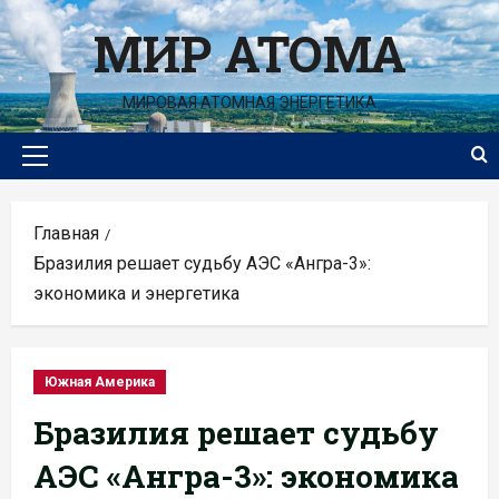
Перейти
МИР АТОМА
к
содержимому
МИРОВАЯ АТОМНАЯ ЭНЕРГЕТИКА
Основное
меню
Главная
Бразилия решает судьбу АЭС «Ангра-3»:
экономика и энергетика
Южная Америка
Бразилия решает судьбу
АЭС «Ангра-3»: экономика