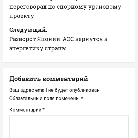
переговорах по спорному урановому
в
проекту
и
Следующий:
г
Разворот Японии: АЭС вернутся в
а
энергетику страны
ц
и
Добавить комментарий
я
Ваш адрес email не будет опубликован.
п
Обязательные поля помечены
*
Комментарий
*
о
з