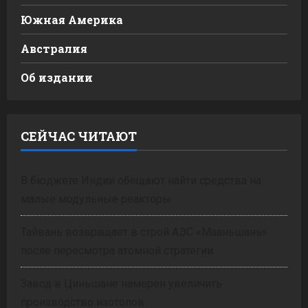
Южная Америка
Австралия
Об издании
СЕЙЧАС ЧИТАЮТ
В бюджете Индии обещают найти средства на
малые модульные реакторы
Тайвань возвращает в строй АЭС «Мааньшань»
после пересмотра атомной стратегии
Завод в Циньшане намерен увеличить
производство изотопов