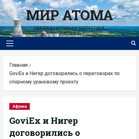
Перейти
МИР АТОМА
к
содержимому
МИРОВАЯ АТОМНАЯ ЭНЕРГЕТИКА
Основное
меню
Главная
GoviEx и Нигер договорились о переговорах по
спорному урановому проекту
Африка
GoviEx и Нигер
договорились о