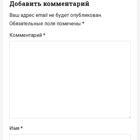
Добавить комментарий
и
Ваш адрес email не будет опубликован.
я
Обязательные поля помечены
*
п
Комментарий
*
о
з
а
п
и
с
я
Имя
*