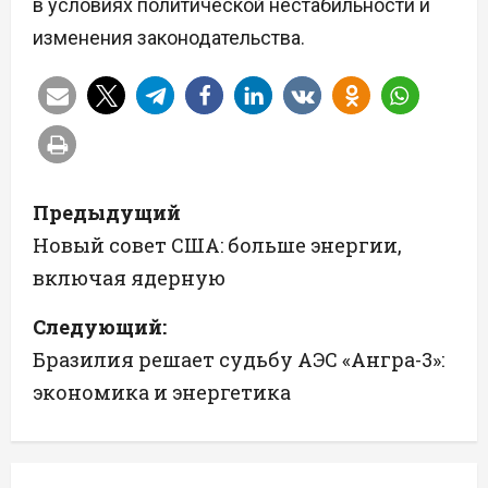
в условиях политической нестабильности и
изменения законодательства.
Н
Предыдущий
а
Новый совет США: больше энергии,
включая ядерную
в
Следующий:
и
Бразилия решает судьбу АЭС «Ангра-3»:
г
экономика и энергетика
а
ц