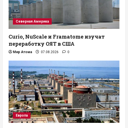
Северная Америка
Curio, NuScale и Framatome изучат
переработку ОЯТ в США
Мир Атома
07.08.2026
0
Европа