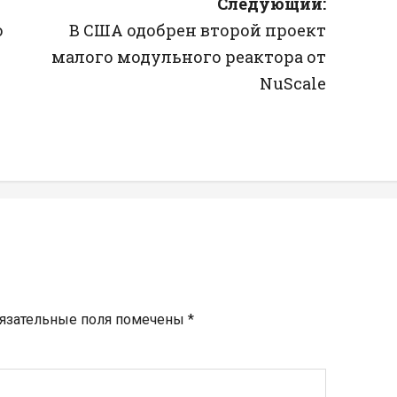
Следующий:
о
В США одобрен второй проект
малого модульного реактора от
NuScale
язательные поля помечены
*