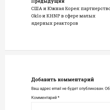
Н
Предыдущий
США и Южная Корея: партнерств
а
Oklo и KHNP в сфере малых
в
ядерных реакторов
и
г
а
ц
и
Добавить комментарий
я
Ваш адрес email не будет опубликован.
Об
п
Комментарий
*
о