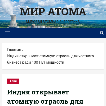
Перейти
МИР АТОМА
к
содержимому
МИРОВАЯ АТОМНАЯ ЭНЕРГЕТИКА
Основное
меню
Главная
Индия открывает атомную отрасль для частного
бизнеса ради 100 ГВт мощности
Азия
Индия открывает
атомную отрасль для