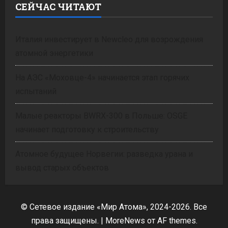
СЕЙЧАС ЧИТАЮТ
Италия инвестирует в Newcleo для возрождения
атомной энергетики
На АЭС «Моховце-4» начинается этап горячих
испытаний
Малые реакторы BWRX-300 в Польше: OSGE
начинает подготовку к строительству
Атомное будущее Норвегии: разведка урана и
вывод старых объектов
© Сетевое издание «Мир Атома», 2024-2026. Все
права защищены.
|
MoreNews
от AF themes.