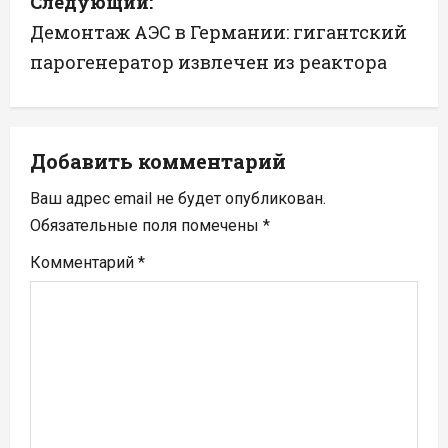
Следующий:
г
Демонтаж АЭС в Германии: гигантский
а
парогенератор извлечен из реактора
ц
и
Добавить комментарий
я
Ваш адрес email не будет опубликован.
п
Обязательные поля помечены
*
Комментарий
*
о
з
а
п
и