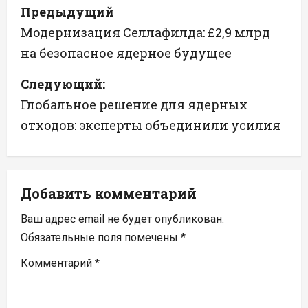
Н
Предыдущий
а
Модернизация Селлафилда: £2,9 млрд
на безопасное ядерное будущее
в
Следующий:
и
Глобальное решение для ядерных
г
отходов: эксперты объединили усилия
а
ц
Добавить комментарий
и
Ваш адрес email не будет опубликован.
я
Обязательные поля помечены
*
п
Комментарий
*
о