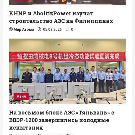
KHNP и AboitizPower изучат
строительство АЭС на Филиппинах
Мир Атома
05.08.2026
0
Азия
На восьмом блоке АЭС «Тяньвань» с
ВВЭР-1200 завершились холодные
испытания