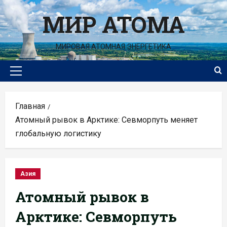
Перейти
МИР АТОМА
к
содержимому
МИРОВАЯ АТОМНАЯ ЭНЕРГЕТИКА
Основное
меню
Главная
Атомный рывок в Арктике: Севморпуть меняет
глобальную логистику
Азия
Атомный рывок в
Арктике: Севморпуть