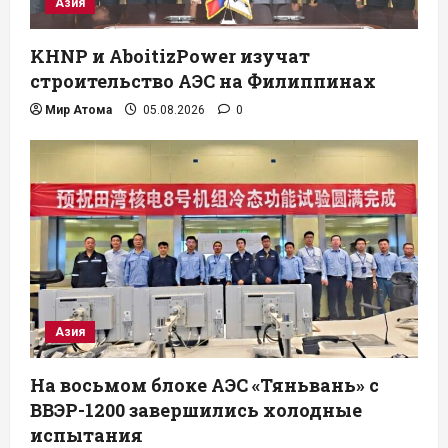
Азия
KHNP и AboitizPower изучат
строительство АЭС на Филиппинах
Мир Атома
05.08.2026
0
Азия
На восьмом блоке АЭС «Тяньвань» с
ВВЭР-1200 завершились холодные
испытания