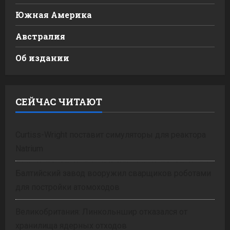
Южная Америка
Австралия
Об издании
СЕЙЧАС ЧИТАЮТ
Curtiss-Wright поставит симуляторы для реактора
Natrium
Балтийский завод вооружил сварщиков роботами
для постройки атомоходов
Великобритания: Линкольншир отказался от
хранилища ядерных отходов