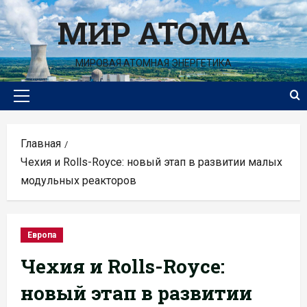
Перейти
МИР АТОМА
к
содержимому
МИРОВАЯ АТОМНАЯ ЭНЕРГЕТИКА
Основное
меню
Главная
Чехия и Rolls-Royce: новый этап в развитии малых
модульных реакторов
Европа
Чехия и Rolls-Royce:
новый этап в развитии