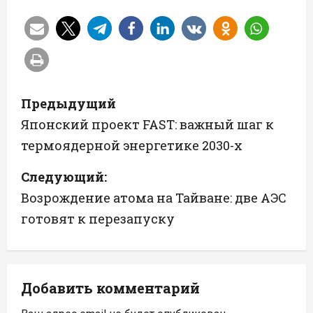
Н
Предыдущий
а
Японский проект FAST: важный шаг к
термоядерной энергетике 2030-х
в
Следующий:
и
Возрождение атома на Тайване: две АЭС
г
готовят к перезапуску
а
ц
Добавить комментарий
и