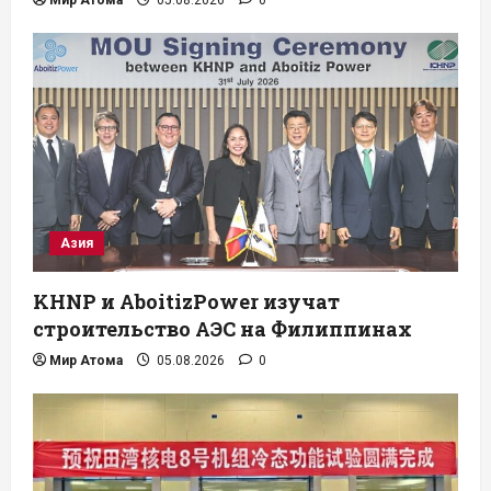
Мир Атома
05.08.2026
0
Азия
KHNP и AboitizPower изучат
строительство АЭС на Филиппинах
Мир Атома
05.08.2026
0