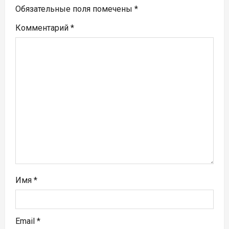
п
Обязательные поля помечены
*
Комментарий
*
о
з
а
п
и
с
я
м
Имя
*
Email
*