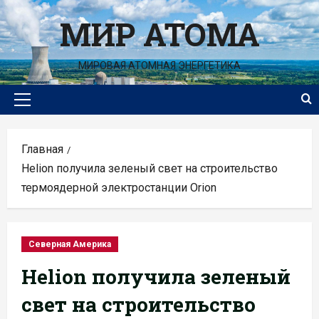
Перейти
МИР АТОМА
к
содержимому
МИРОВАЯ АТОМНАЯ ЭНЕРГЕТИКА
Основное
меню
Главная
Helion получила зеленый свет на строительство
термоядерной электростанции Orion
Северная Америка
Helion получила зеленый
свет на строительство