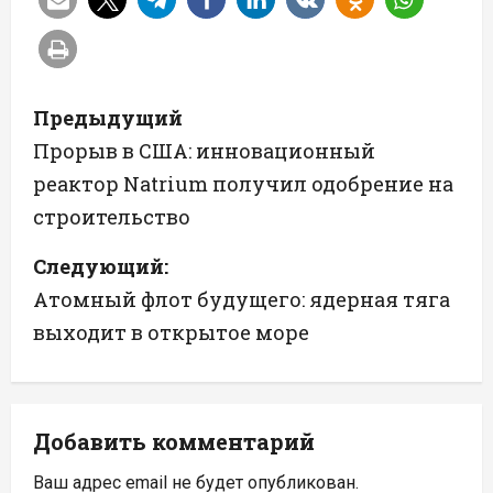
Н
Предыдущий
а
Прорыв в США: инновационный
реактор Natrium получил одобрение на
в
строительство
и
Следующий:
г
Атомный флот будущего: ядерная тяга
а
выходит в открытое море
ц
и
Добавить комментарий
я
Ваш адрес email не будет опубликован.