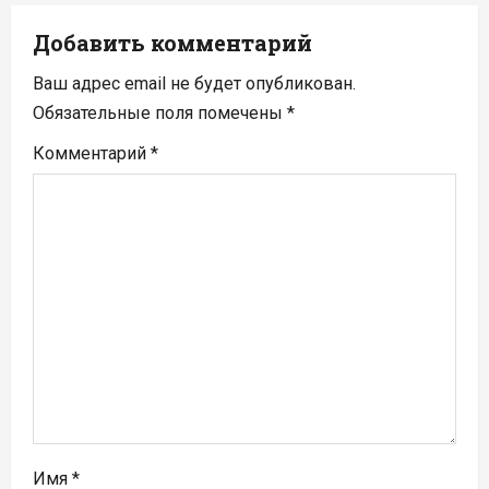
я
Добавить комментарий
п
Ваш адрес email не будет опубликован.
Обязательные поля помечены
*
о
Комментарий
*
з
а
п
и
с
я
м
Имя
*