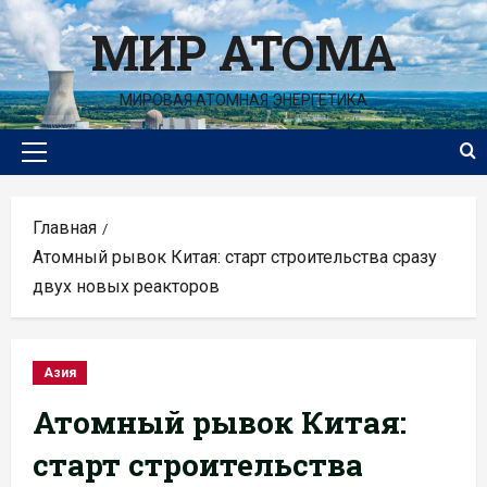
Перейти
МИР АТОМА
к
содержимому
МИРОВАЯ АТОМНАЯ ЭНЕРГЕТИКА
Основное
меню
Главная
Атомный рывок Китая: старт строительства сразу
двух новых реакторов
Азия
Атомный рывок Китая:
старт строительства