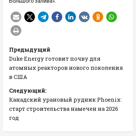
Большого залива».
Н
Предыдущий
а
Duke Energy готовит почву для
атомных реакторов нового поколения
в
в США
и
Следующий:
г
Канадский урановый рудник Phoenix:
а
старт строительства намечен на 2026
год
ц
и