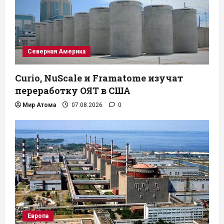
Северная Америка
Curio, NuScale и Framatome изучат
переработку ОЯТ в США
Мир Атома
07.08.2026
0
Европа