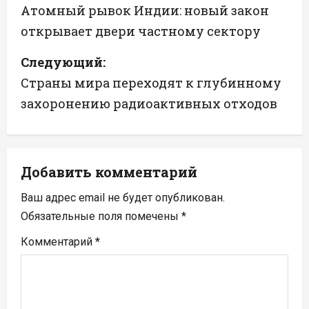
а
Атомный рывок Индии: новый закон
открывает двери частному сектору
в
Следующий:
и
Страны мира переходят к глубинному
г
захоронению радиоактивных отходов
а
ц
Добавить комментарий
и
Ваш адрес email не будет опубликован.
я
Обязательные поля помечены
*
п
Комментарий
*
о
з