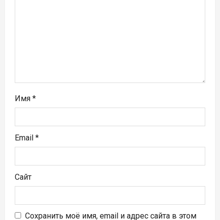
а
п
и
с
я
Имя
*
м
Email
*
Сайт
Сохранить моё имя, email и адрес сайта в этом