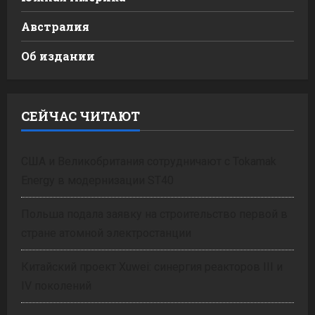
Австралия
Об издании
СЕЙЧАС ЧИТАЮТ
США и Великобритания сотрудничают с Tokamak
Energy в модернизации ST40
Польша подала заявку на строительство первой в
стране атомной электростанции
Китайский проект Xuwei: синергия реакторов III и
IV поколений