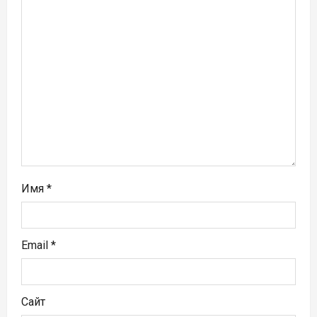
а
п
и
с
я
м
Имя
*
Email
*
Сайт