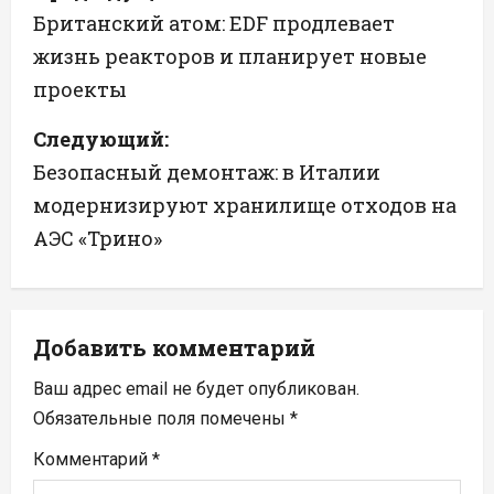
а
Британский атом: EDF продлевает
жизнь реакторов и планирует новые
в
проекты
и
Следующий:
г
Безопасный демонтаж: в Италии
а
модернизируют хранилище отходов на
АЭС «Трино»
ц
и
я
Добавить комментарий
п
Ваш адрес email не будет опубликован.
Обязательные поля помечены
*
о
Комментарий
*
з