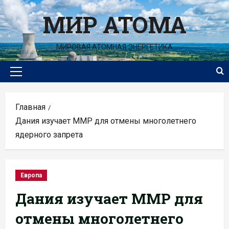
Перейти
МИР АТОМА
к
содержимому
МИРОВАЯ АТОМНАЯ ЭНЕРГЕТИКА
Основное
меню
Главная
Дания изучает ММР для отмены многолетнего
ядерного запрета
Европа
Дания изучает ММР для
отмены многолетнего