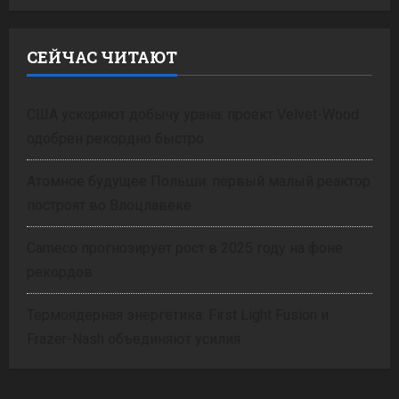
СЕЙЧАС ЧИТАЮТ
США ускоряют добычу урана: проект Velvet-Wood
одобрен рекордно быстро
Атомное будущее Польши: первый малый реактор
построят во Влоцлавеке
Cameco прогнозирует рост в 2025 году на фоне
рекордов
Термоядерная энергетика: First Light Fusion и
Frazer-Nash объединяют усилия