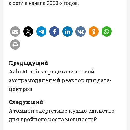
к сети в начале 2030-х годов.
Н
Предыдущий
а
Aalo Atomics представила свой
экстрамодульный реактор для дата-
в
центров
и
Следующий:
г
Атомной энергетике нужно единство
а
для тройного роста мощностей