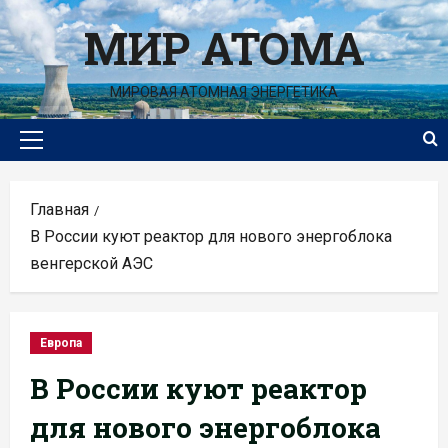
Перейти
МИР АТОМА
к
содержимому
МИРОВАЯ АТОМНАЯ ЭНЕРГЕТИКА
Основное
меню
Главная
В России куют реактор для нового энергоблока
венгерской АЭС
Европа
В России куют реактор
для нового энергоблока