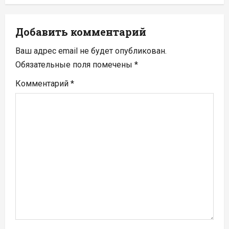
ц
и
Добавить комментарий
я
Ваш адрес email не будет опубликован.
п
Обязательные поля помечены
*
Комментарий
*
о
з
а
п
и
с
я