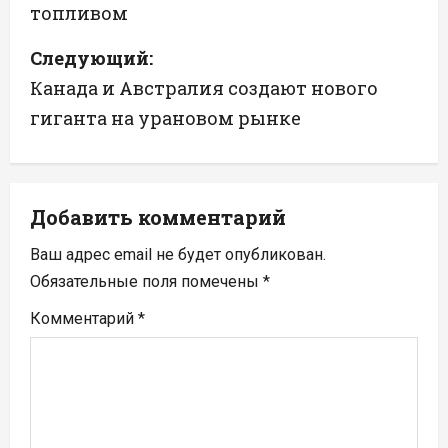
топливом
и
Следующий:
г
Канада и Австралия создают нового
а
гиганта на урановом рынке
ц
и
Добавить комментарий
я
Ваш адрес email не будет опубликован.
п
Обязательные поля помечены
*
Комментарий
*
о
з
а