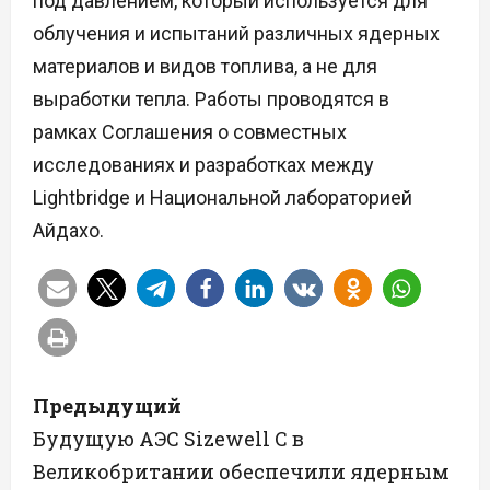
под давлением, который используется для
облучения и испытаний различных ядерных
материалов и видов топлива, а не для
выработки тепла. Работы проводятся в
рамках Соглашения о совместных
исследованиях и разработках между
Lightbridge и Национальной лабораторией
Айдахо.
Н
Предыдущий
а
Будущую АЭС Sizewell C в
Великобритании обеспечили ядерным
в