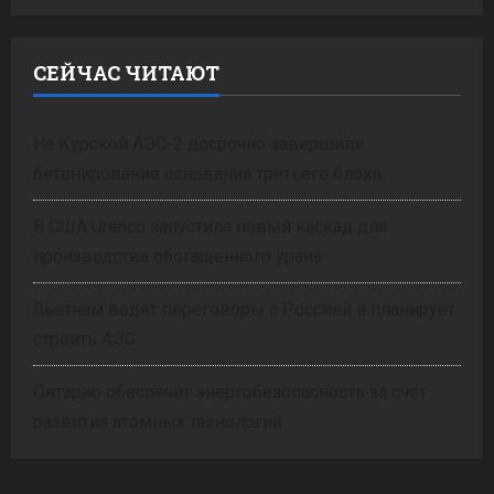
СЕЙЧАС ЧИТАЮТ
На Курской АЭС-2 досрочно завершили
бетонирование основания третьего блока
В США Urenco запустила новый каскад для
производства обогащенного урана
Вьетнам ведет переговоры с Россией и планирует
строить АЭС
Онтарио обеспечит энергобезопасность за счет
развития атомных технологий