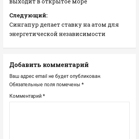
выходит в открытое море
в
Следующий:
и
Сингапур делает ставку на атом для
г
энергетической независимости
а
ц
Добавить комментарий
и
Ваш адрес email не будет опубликован.
я
Обязательные поля помечены
*
п
Комментарий
*
о
з
а