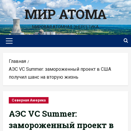
Перейти
МИР АТОМА
к
содержимому
МИРОВАЯ АТОМНАЯ ЭНЕРГЕТИКА
Основное
меню
Главная
АЭС VC Summer: замороженный проект в США
получил шанс на вторую жизнь
Северная Америка
АЭС VC Summer:
замороженный проект в