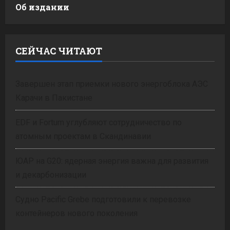
Об издании
СЕЙЧАС ЧИТАЮТ
Завершен этап приемки нового энергоблока АЭС
Карачи в Пакистане
EDF и Fortum углубляют сотрудничество по
атомным проектам в Скандинавии
ЮАР на G20: ядерная энергия важна для развития
и декарбонизации
Судно Pacific Grebe подготовили к перевозке
контейнеров нового поколения