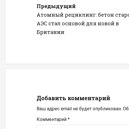
Н
Предыдущий
Атомный рециклинг: бетон стар
а
АЭС стал основой для новой в
в
Британии
и
г
а
ц
и
Добавить комментарий
я
Ваш адрес email не будет опубликован.
Об
п
Комментарий
*
о