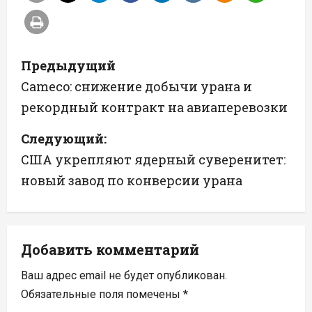
Н
Предыдущий
а
Cameco: снижение добычи урана и
рекордный контракт на авиаперевозки
в
Следующий:
и
США укрепляют ядерный суверенитет:
г
новый завод по конверсии урана
а
ц
Добавить комментарий
и
Ваш адрес email не будет опубликован.
я
Обязательные поля помечены
*