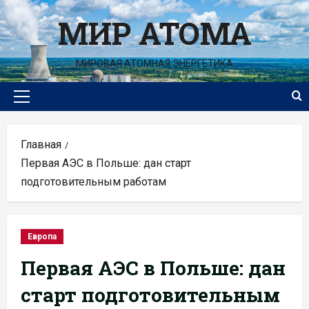
Перейти
МИР АТОМА
к
содержимому
МИРОВАЯ АТОМНАЯ ЭНЕРГЕТИКА
Основное
меню
Главная
Первая АЭС в Польше: дан старт
подготовительным работам
Европа
Первая АЭС в Польше: дан
старт подготовительным