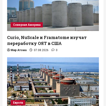
Северная Америка
Curio, NuScale и Framatome изучат
переработку ОЯТ в США
Мир Атома
07.08.2026
0
Европа