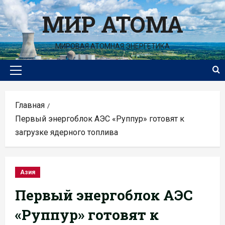
Перейти
МИР АТОМА
к
содержимому
МИРОВАЯ АТОМНАЯ ЭНЕРГЕТИКА
Основное
меню
Главная
Первый энергоблок АЭС «Руппур» готовят к
загрузке ядерного топлива
Азия
Первый энергоблок АЭС
«Руппур» готовят к