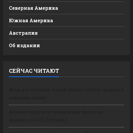
Северная Америка
Южная Америка
Австралия
Об издании
СЕЙЧАС ЧИТАЮТ
Атом для космоса: новый альянс готовит прорыв в
освоении планет
Amentum обеспечит управление проектом
британской АЭС Sizewell C