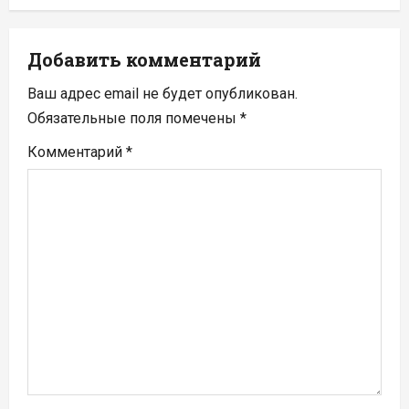
и
я
Добавить комментарий
п
Ваш адрес email не будет опубликован.
Обязательные поля помечены
*
о
Комментарий
*
з
а
п
и
с
я
м