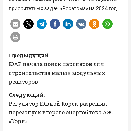
приоритетных задач «Росатома» на 2024 год.
Н
Предыдущий
а
ЮАР начала поиск партнеров для
строительства малых модульных
в
реакторов
и
Следующий:
г
Регулятор Южной Кореи разрешил
а
перезапуск второго энергоблока АЭС
«Кори»
ц