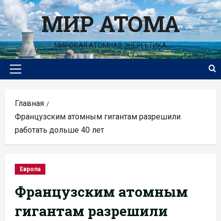
Перейти
МИР АТОМА
к
содержимому
МИРОВАЯ АТОМНАЯ ЭНЕРГЕТИКА
Основное
меню
Главная
Французским атомным гигантам разрешили
работать дольше 40 лет
Европа
Французским атомным
гигантам разрешили