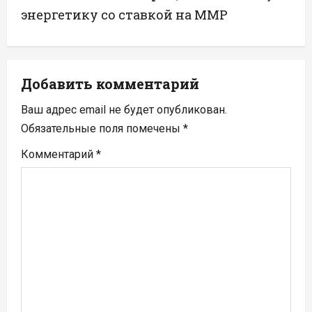
а
энергетику со ставкой на ММР
ц
и
Добавить комментарий
я
Ваш адрес email не будет опубликован.
п
Обязательные поля помечены
*
Комментарий
*
о
з
а
п
и
с