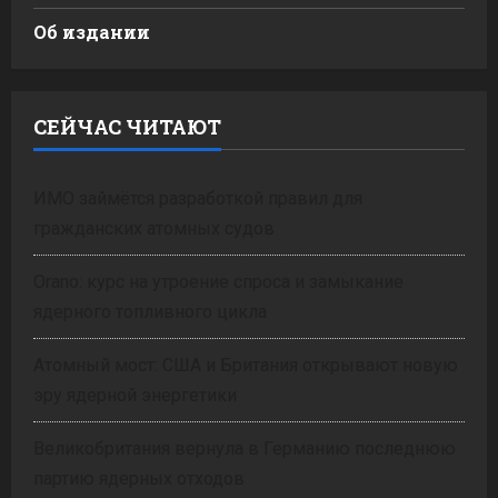
Об издании
СЕЙЧАС ЧИТАЮТ
ИМО займётся разработкой правил для
гражданских атомных судов
Orano: курс на утроение спроса и замыкание
ядерного топливного цикла
Атомный мост: США и Британия открывают новую
эру ядерной энергетики
Великобритания вернула в Германию последнюю
партию ядерных отходов