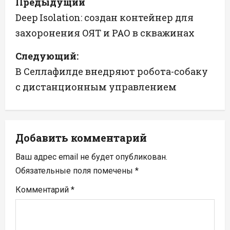
Предыдущий
а
Deep Isolation: создан контейнер для
захоронения ОЯТ и РАО в скважинах
в
Следующий:
и
В Селлафилде внедряют робота-собаку
г
с дистанционным управлением
а
ц
Добавить комментарий
и
Ваш адрес email не будет опубликован.
я
Обязательные поля помечены
*
п
Комментарий
*
о