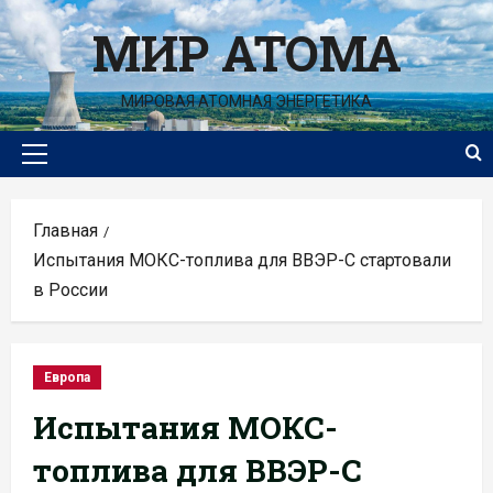
Перейти
МИР АТОМА
к
содержимому
МИРОВАЯ АТОМНАЯ ЭНЕРГЕТИКА
Основное
меню
Главная
Испытания МОКС-топлива для ВВЭР-С стартовали
в России
Европа
Испытания МОКС-
топлива для ВВЭР-С