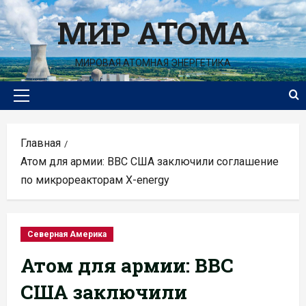
Перейти
МИР АТОМА
к
содержимому
МИРОВАЯ АТОМНАЯ ЭНЕРГЕТИКА
Основное
меню
Главная
Атом для армии: ВВС США заключили соглашение
по микрореакторам X-energy
Северная Америка
Атом для армии: ВВС
США заключили