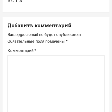
а
в США
ц
и
Добавить комментарий
я
Ваш адрес email не будет опубликован.
п
Обязательные поля помечены
*
Комментарий
*
о
з
а
п
и
с