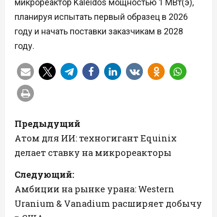
микрореактор Kaleidos мощностью 1 МВт(э),
планируя испытать первый образец в 2026
году и начать поставки заказчикам в 2028
году.
Н
Предыдущий
а
Атом для ИИ: техногигант Equinix
делает ставку на микрореакторы
в
Следующий:
и
Амбиции на рынке урана: Western
г
Uranium & Vanadium расширяет добычу