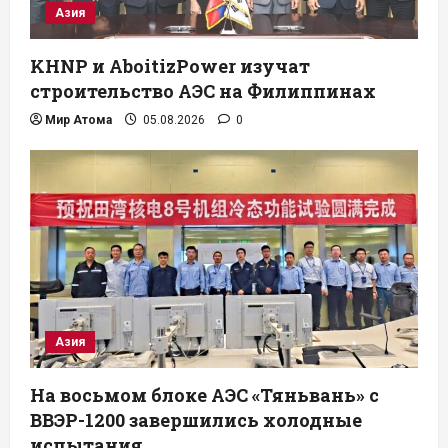
Азия
KHNP и AboitizPower изучат
строительство АЭС на Филиппинах
Мир Атома
05.08.2026
0
Азия
На восьмом блоке АЭС «Тяньвань» с
ВВЭР-1200 завершились холодные
испытания