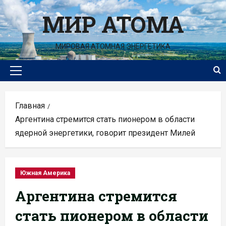
Перейти
МИР АТОМА
к
содержимому
МИРОВАЯ АТОМНАЯ ЭНЕРГЕТИКА
Основное
меню
Главная
Аргентина стремится стать пионером в области
ядерной энергетики, говорит президент Милей
Южная Америка
Аргентина стремится
стать пионером в области