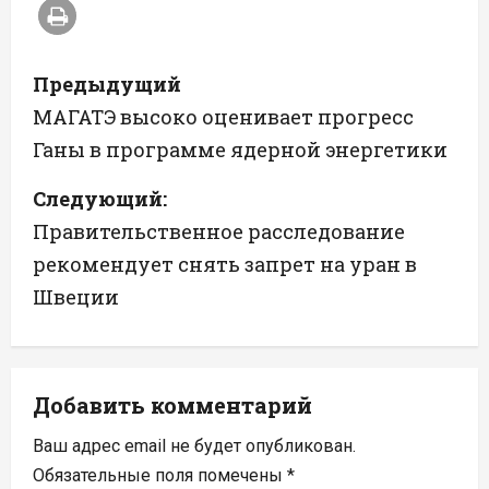
Н
Предыдущий
а
МАГАТЭ высоко оценивает прогресс
Ганы в программе ядерной энергетики
в
Следующий:
и
Правительственное расследование
г
рекомендует снять запрет на уран в
а
Швеции
ц
и
Добавить комментарий
я
Ваш адрес email не будет опубликован.
п
Обязательные поля помечены
*