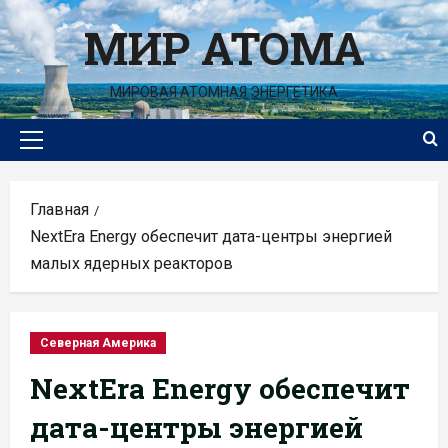
Перейти
МИР АТОМА
к
содержимому
МИРОВАЯ АТОМНАЯ ЭНЕРГЕТИКА
Основное
меню
Главная
NextEra Energy обеспечит дата-центры энергией
малых ядерных реакторов
Северная Америка
NextEra Energy обеспечит
дата-центры энергией