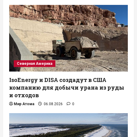
Северная Америка
IsoEnergy и DISA создадут в США
компанию для добычи урана из руды
и отходов
Мир Атома
06.08.2026
0