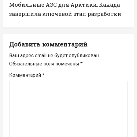
г
Мобильные АЭС для Арктики: Канада
а
завершила ключевой этап разработки
ц
и
Добавить комментарий
я
Ваш адрес email не будет опубликован.
п
Обязательные поля помечены
*
Комментарий
*
о
з
а
п
и