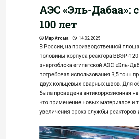
АЭС «Эль-Дабаа»: 
100 лет
Мир Атома
14.02.2025
В России, на производственной площ
половины корпуса реактора ВВЭР-120
энергоблока египетской АЭС «Эль-Даба
потребовал использования 3,5 тонн п
двух кольцевых сварных швов. Для о
была проведена антикоррозионная нап
что применение новых материалов и 
увеличения срока службы реакторов д