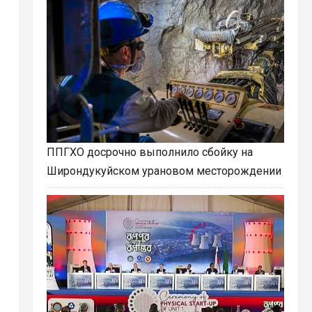
ППГХО досрочно выполнило сбойку на
Широндукуйском урановом месторождении