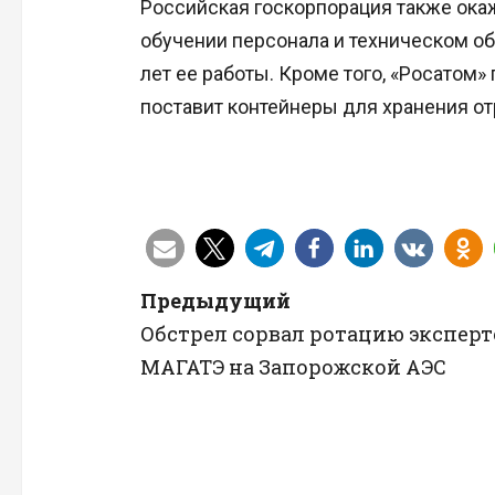
Российская госкорпорация также ока
обучении персонала и техническом об
лет ее работы. Кроме того, «Росатом
поставит контейнеры для хранения от
Н
Предыдущий
Обстрел сорвал ротацию эксперт
а
МАГАТЭ на Запорожской АЭС
в
и
г