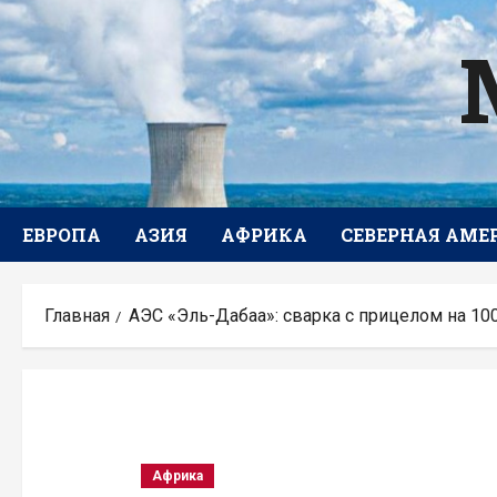
Перейти
к
содержимому
ЕВРОПА
АЗИЯ
АФРИКА
СЕВЕРНАЯ АМЕ
Главная
АЭС «Эль-Дабаа»: сварка с прицелом на 100
Африка