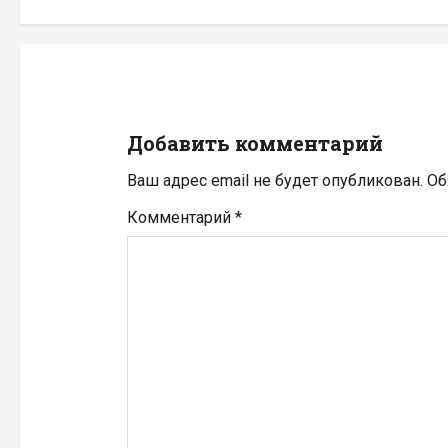
а
ц
и
Добавить комментарий
я
Ваш адрес email не будет опубликован.
Об
п
Комментарий
*
о
з
а
п
и