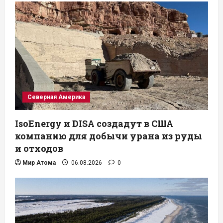
Северная Америка
IsoEnergy и DISA создадут в США
компанию для добычи урана из руды
и отходов
Мир Атома
06.08.2026
0