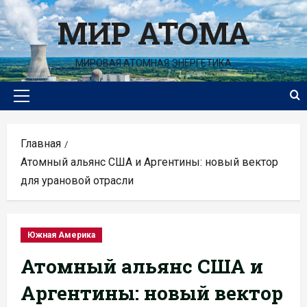
Перейти
МИР АТОМА
к
содержимому
МИРОВАЯ АТОМНАЯ ЭНЕРГЕТИКА
Основное
меню
Главная
Атомный альянс США и Аргентины: новый вектор
для урановой отрасли
Южная Америка
Атомный альянс США и
Аргентины: новый вектор