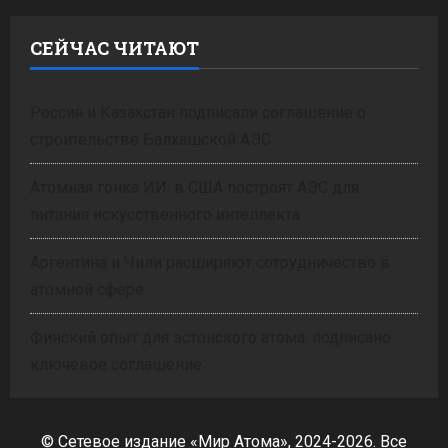
СЕЙЧАС ЧИТАЮТ
Россия и Казахстан подписали соглашение о
строительстве Балхашской АЭС
Атомная гонка ИИ: в США построят АЭС для
питания искусственного интеллекта
Аргентина и Чили расширяют сотрудничество в
атомной сфере
Финский опыт для эстонского атома: подписано
ключевое соглашение
© Сетевое издание «Мир Атома», 2024-2026. Все