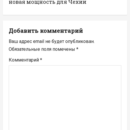
а
новая мощность для Чехии
ц
и
Добавить комментарий
я
Ваш адрес email не будет опубликован.
п
Обязательные поля помечены
*
Комментарий
*
о
з
а
п
и
с