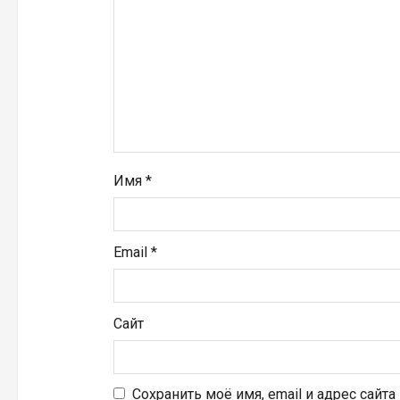
а
п
и
с
я
Имя
*
м
Email
*
Сайт
Сохранить моё имя, email и адрес сайт