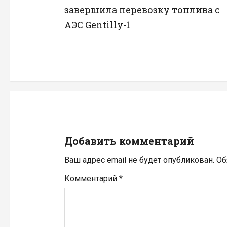
а
завершила перевозку топлива с
в
АЭС Gentilly-1
и
г
а
ц
и
Добавить комментарий
я
Ваш адрес email не будет опубликован.
Об
п
Комментарий
*
о
з