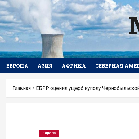
Перейти
к
содержимому
ЕВРОПА
АЗИЯ
АФРИКА
СЕВЕРНАЯ АМЕ
Главная
ЕБРР оценил ущерб куполу Чернобыльско
Европа