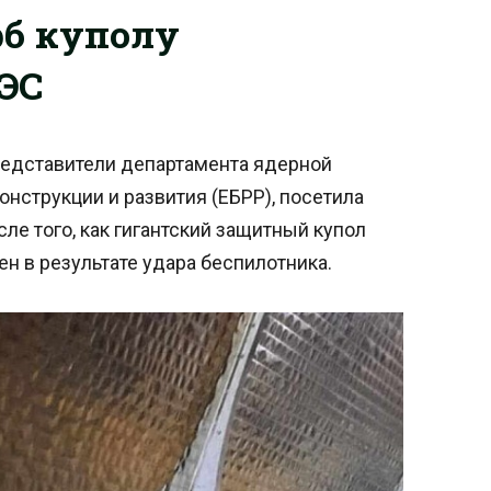
рб куполу
ЭС
редставители департамента ядерной
онструкции и развития (ЕБРР), посетила
е того, как гигантский защитный купол
н в результате удара беспилотника.