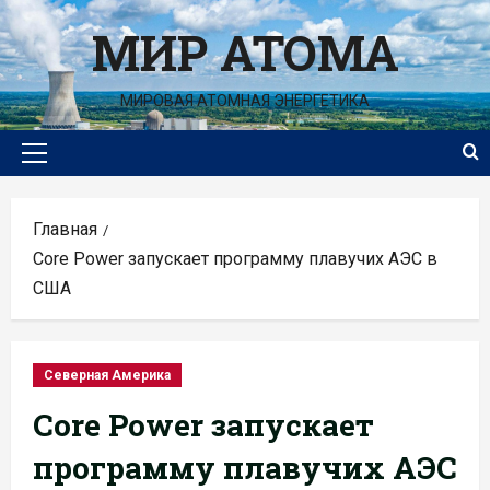
Перейти
МИР АТОМА
к
содержимому
МИРОВАЯ АТОМНАЯ ЭНЕРГЕТИКА
Основное
меню
Главная
Core Power запускает программу плавучих АЭС в
США
Северная Америка
Core Power запускает
программу плавучих АЭС