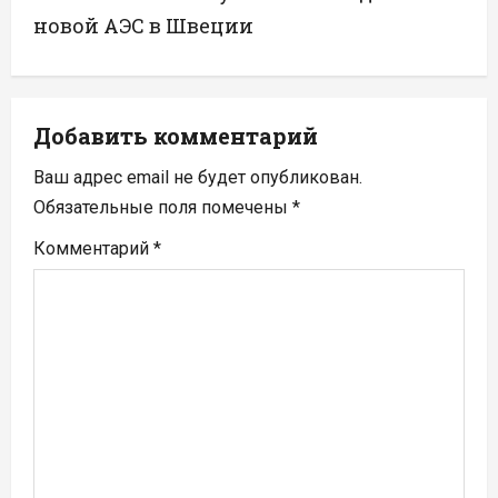
г
новой АЭС в Швеции
а
ц
Добавить комментарий
и
Ваш адрес email не будет опубликован.
я
Обязательные поля помечены
*
п
Комментарий
*
о
з
а
п
и