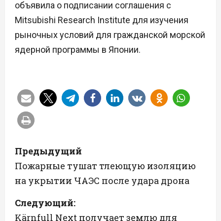
объявила о подписании соглашения с
Mitsubishi Research Institute для изучения
рыночных условий для гражданской морской
ядерной программы в Японии.
Н
Предыдущий
а
Пожарные тушат тлеющую изоляцию
на укрытии ЧАЭС после удара дрона
в
Следующий:
и
Kärnfull Next получает землю для