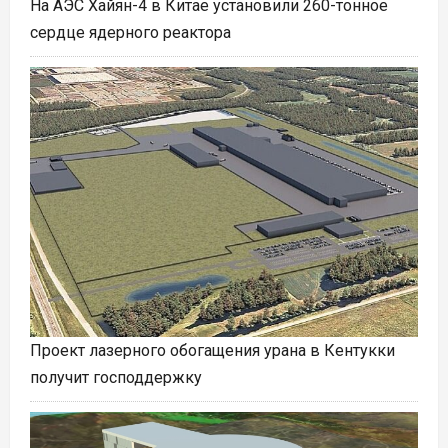
На АЭС Хайян-4 в Китае установили 260-тонное
сердце ядерного реактора
Проект лазерного обогащения урана в Кентукки
получит господдержку