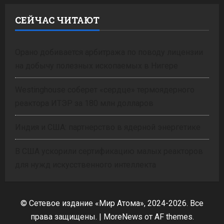
СЕЙЧАС ЧИТАЮТ
Орано добивается арбитража по поводу лицензии
на добычу полезных ископаемых в Нигере
Westinghouse соберет «сердце» термоядерного
реактора ИТЭР за 180 млн долларов
Индия и США: партнерство в ядерной энергетике
В США ускорили сертификацию малых реакторов
для нужд искусственного интеллекта
© Сетевое издание «Мир Атома», 2024-2026. Все
права защищены.
|
MoreNews
от AF themes.